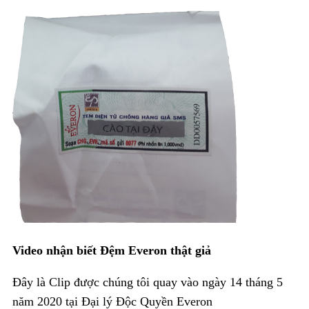
CHĂN
GA
GỐI
ĐỆM
BÔNG
ÉP
ĐỆM
LÒ
XO
RUỘT
GỐI
Video nhận biết Đệm Everon thật giả
RUỘT
CHĂN
Đây là Clip được chúng tôi quay vào ngày 14 tháng 5
BÔNG
năm 2020 tại Đại lý Độc Quyền Everon