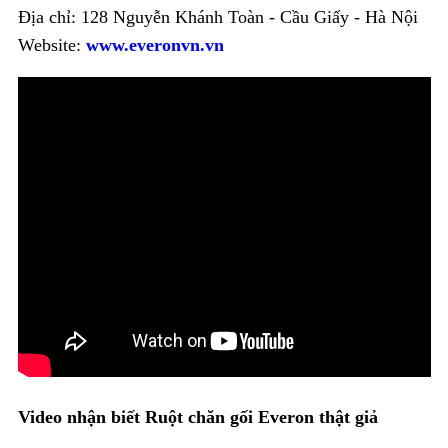
BỘ
Địa chỉ: 128 Nguyễn Khánh Toàn - Cầu Giấy - Hà Nội
CAO
Website:
www.everonvn.vn
CẤP
ARTEMIS
SẢN
PHẨM
GIẢM
GIÁ
CHĂN
GA
EVERONLITE
SẢN
PHẨM
HÀNG
LẺ
SẢN
Video nhận biết Ruột chăn gối Everon thật giả
PHẨM