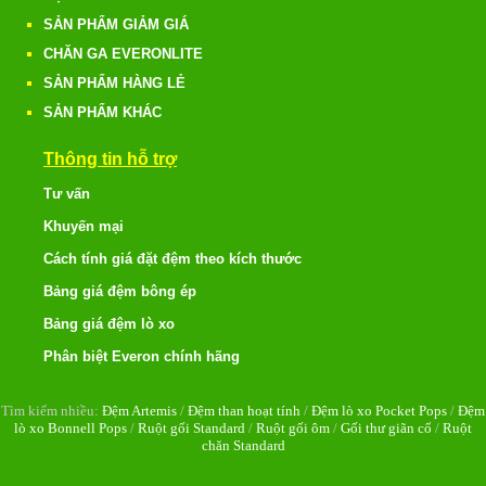
SẢN PHẨM GIẢM GIÁ
CHĂN GA EVERONLITE
SẢN PHẨM HÀNG LẺ
SẢN PHẨM KHÁC
Thông tin hỗ trợ
Tư vấn
Khuyến mại
Cách tính giá đặt đệm theo kích thước
Bảng giá đệm bông ép
Bảng giá đệm lò xo
Phân biệt Everon chính hãng
Tìm kiếm nhiều:
Đệm Artemis
/
Đệm than hoạt tính
/
Đệm lò xo Pocket Pops
/
Đệm
lò xo Bonnell Pops
/
Ruột gối Standard
/
Ruột gối ôm
/
Gối thư giãn cổ
/
Ruột
chăn Standard