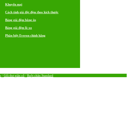
Khuyến mại
Cách tính giá đặt đệm theo kích thước
Bảng giá đệm bông ép
Bảng giá đệm lò xo
Phân biệt Everon chính hãng
m
/
Gối thư giãn cổ
/
Ruột chăn Standard