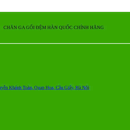
CHĂN GA GỐI ĐỆM HÀN QUỐC CHÍNH HÃNG