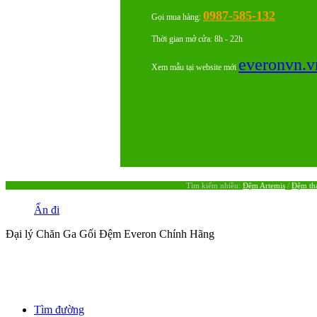
0987-585-132
Gọi mua hàng:
Thời gian mở cửa: 8h - 22h
everonvn.v
Xem mẫu tại website mới
Tìm kiếm nhiều:
Đệm Artemis
/
Đệm tha
Ẩn đi
Đại lý Chăn Ga Gối Đệm Everon Chính Hãng
Tìm đường