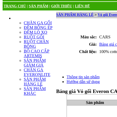
TRANG CHỦ
|
SẢN PHẨM
|
GIỚI THIỆU
|
LIÊN HỆ
SẢN PHẨM HÀNG LẺ
>
Vỏ gối Ever
DANH MỤC SẢN PHẨM
CHĂN GA GỐI
ĐỆM BÔNG ÉP
ĐỆM LÒ XO
RUỘT GỐI
Màu sắc:
CARS
RUỘT CHĂN
Giá:
Bảng giá ch
BÔNG
BỘ CAO CẤP
Chất liệu:
100% cot
ARTEMIS
SẢN PHẨM
GIẢM GIÁ
CHĂN GA
EVERONLITE
Thông tin sản phẩm
SẢN PHẨM
Hướng dẫn sử dụng
HÀNG LẺ
SẢN PHẨM
Bảng giá Vỏ gối Everon C
KHÁC
Sản phẩm