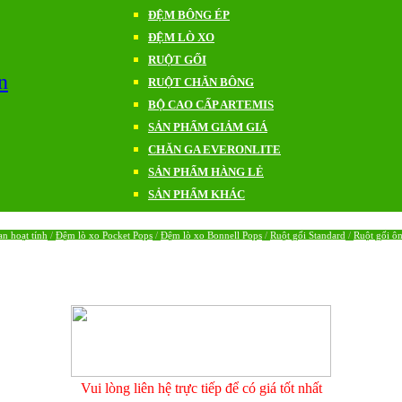
ĐỆM BÔNG ÉP
ĐỆM LÒ XO
RUỘT GỐI
n
RUỘT CHĂN BÔNG
BỘ CAO CẤP ARTEMIS
SẢN PHẨM GIẢM GIÁ
CHĂN GA EVERONLITE
SẢN PHẨM HÀNG LẺ
SẢN PHẨM KHÁC
n hoạt tính
/
Đệm lò xo Pocket Pops
/
Đệm lò xo Bonnell Pops
/
Ruột gối Standard
/
Ruột gối ô
Vui lòng liên hệ trực tiếp để có giá tốt nhất