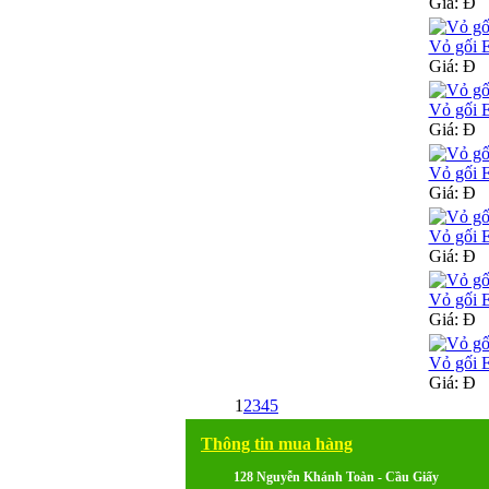
Giá:
Đ
Vỏ gối 
Giá:
Đ
Vỏ gối 
Giá:
Đ
Vỏ gối 
Giá:
Đ
Vỏ gối 
Giá:
Đ
Vỏ gối 
Giá:
Đ
Vỏ gối 
Giá:
Đ
1
2
3
4
5
Thông tin mua hàng
128 Nguyễn Khánh Toàn - Cầu Giấy