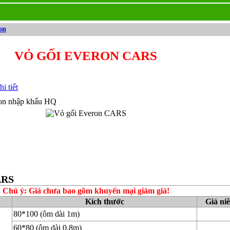
on
VỎ GỐI EVERON CARS
i tiết
ton nhập khẩu HQ
ARS
Chú ý: Giá chưa bao gồm khuyến mại giảm giá!
Kích thước
Giá ni
80*100 (ôm dài 1m)
60*80 (ôm dài 0.8m)