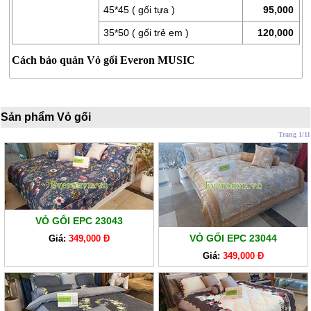
LÒ
45*45 ( gối tựa )
95,000
XO
35*50 ( gối trẻ em )
120,000
RUỘT
Cách bảo quản Vỏ gối Everon MUSIC
GỐI
RUỘT
CHĂN
Sản phẩm Vỏ gối
BÔNG
Trang 1/11
BỘ
CAO
CẤP
ARTEMIS
SẢN
VỎ GỐI EPC 23043
PHẨM
VỎ GỐI EPC 23044
Giá:
349,000 Đ
GIẢM
Giá:
349,000 Đ
GIÁ
CHĂN