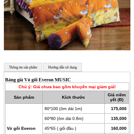
Thông tin sản phẩm
Hướng dẫn sử dụng
CHĂN
Bảng giá Vỏ gối Everon MUSIC
GA
Chú ý: Giá chưa bao gồm khuyến mại giảm giá!
GỐI
Giá niêm
Sản phẩm
Kích thước
yết (Đ)
ĐỆM
80*100 (ôm dài 1m)
175,000
BÔNG
ÉP
60*80 (ôm dài 0.8m)
135,000
ĐỆM
Vỏ gối Everon
45*65 ( gối đầu )
160,000