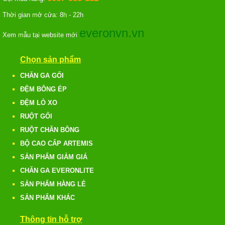
Thời gian mở cửa: 8h - 22h
everonvn.vn
Xem mẫu tại website mới
Chọn sản phẩm
CHĂN GA GỐI
ĐỆM BÔNG ÉP
ĐỆM LÒ XO
RUỘT GỐI
RUỘT CHĂN BÔNG
BỘ CAO CẤP ARTEMIS
SẢN PHẨM GIẢM GIÁ
CHĂN GA EVERONLITE
SẢN PHẨM HÀNG LẺ
SẢN PHẨM KHÁC
Thông tin hỗ trợ