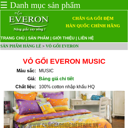
☰
Danh mục sản phẩm
CHĂN GA GỐI ĐỆM
HÀN QUỐC CHÍNH HÃNG
TRANG CHỦ
|
SẢN PHẨM
|
GIỚI THIỆU
|
LIÊN HỆ
SẢN PHẨM HÀNG LẺ
>
VỎ GỐI EVERON
VỎ GỐI EVERON MUSIC
Màu sắc:
MUSIC
Giá:
Bảng giá chi tiết
Chất liệu:
100% cotton nhập khẩu HQ