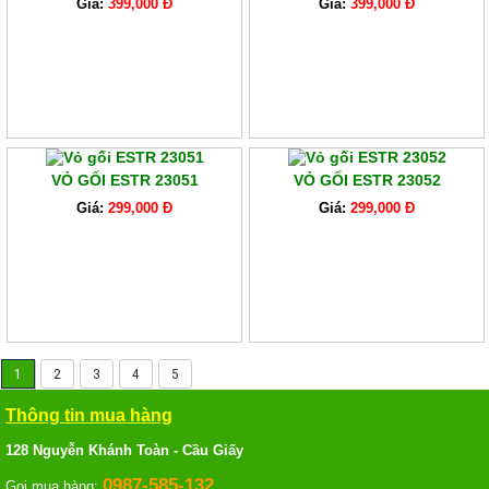
Giá:
399,000 Đ
Giá:
399,000 Đ
VỎ GỐI ESTR 23051
VỎ GỐI ESTR 23052
Giá:
299,000 Đ
Giá:
299,000 Đ
1
2
3
4
5
Thông tin mua hàng
128 Nguyễn Khánh Toàn - Cầu Giấy
0987-585-132
Gọi mua hàng: