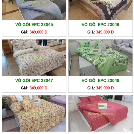
GA
EVERONLITE
SẢN
VỎ GỐI EPC 23045
VỎ GỐI EPC 23046
PHẨM
Giá:
349,000 Đ
Giá:
349,000 Đ
HÀNG
LẺ
SẢN
PHẨM
KHÁC
VỎ GỐI EPC 23047
VỎ GỐI EPC 23048
Giá:
349,000 Đ
Giá:
349,000 Đ