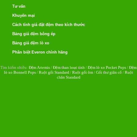
Tư vấn
Khuyến mại
Cách tính giá đặt đệm theo kích thước
Bảng giá đệm bông ép
Bảng giá đệm lò xo
Phân biệt Everon chính hãng
Tìm kiếm nhiều:
Đệm Artemis
/
Đệm than hoạt tính
/
Đệm lò xo Pocket Pops
/
Đệm
lò xo Bonnell Pops
/
Ruột gối Standard
/
Ruột gối ôm
/
Gối thư giãn cổ
/
Ruột
chăn Standard