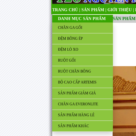
TRANG CHỦ
|
SẢN PHẨM
|
GIỚI THIỆU
|
DANH MỤC SẢN PHẨM
SẢN PHẨM
CHĂN GA GỐI
ĐỆM BÔNG ÉP
ĐỆM LÒ XO
RUỘT GỐI
RUỘT CHĂN BÔNG
BỘ CAO CẤP ARTEMIS
SẢN PHẨM GIẢM GIÁ
CHĂN GA EVERONLITE
SẢN PHẨM HÀNG LẺ
SẢN PHẨM KHÁC