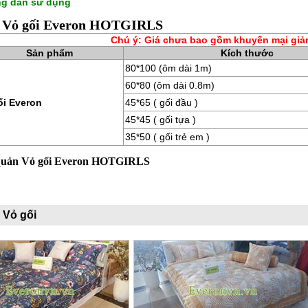
g dẫn sử dụng
á Vỏ gối Everon HOTGIRLS
Chú ý: Giá chưa bao gồm khuyến mại giả
Sản phẩm
Kích thước
80*100 (ôm dài 1m)
60*80 (ôm dài 0.8m)
ối Everon
45*65 ( gối đầu )
45*45 ( gối tựa )
35*50 ( gối trẻ em )
quản Vỏ gối Everon HOTGIRLS
 Vỏ gối