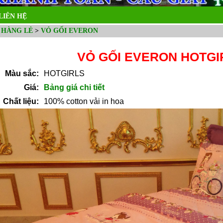
LIÊN HỆ
 HÀNG LẺ
>
VỎ GỐI EVERON
VỎ GỐI EVERON HOTGI
Màu sắc:
HOTGIRLS
Giá:
Bảng giá chi tiết
Chất liệu:
100% cotton vải in hoa