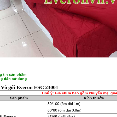
g tin sản phẩm
g dẫn sử dụng
 Vỏ gối Everon ESC 23001
Chú ý: Giá chưa bao gồm khuyến mại giả
Sản phẩm
Kích thước
80*100 (ôm dài 1m)
60*80 (ôm dài 0.8m)
ối Everon
45*65 ( gối đầu )