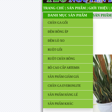
TRANG CHỦ
|
SẢN PHẨM
|
GIỚI THIỆU
|
DANH MỤC SẢN PHẨM
SẢN PHẨM
CHĂN GA GỐI
ĐỆM BÔNG ÉP
ĐỆM LÒ XO
RUỘT GỐI
RUỘT CHĂN BÔNG
BỘ CAO CẤP ARTEMIS
SẢN PHẨM GIẢM GIÁ
CHĂN GA EVERONLITE
SẢN PHẨM HÀNG LẺ
SẢN PHẨM KHÁC