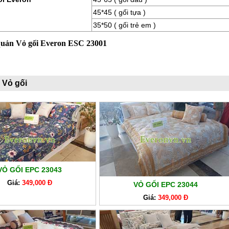
45*45 ( gối tựa )
35*50 ( gối trẻ em )
quản Vỏ gối Everon ESC 23001
 Vỏ gối
VỎ GỐI EPC 23043
Giá:
349,000 Đ
VỎ GỐI EPC 23044
Giá:
349,000 Đ