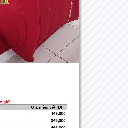
m giá!
Giá niêm yết (Đ)
449,000
349,000
499,000