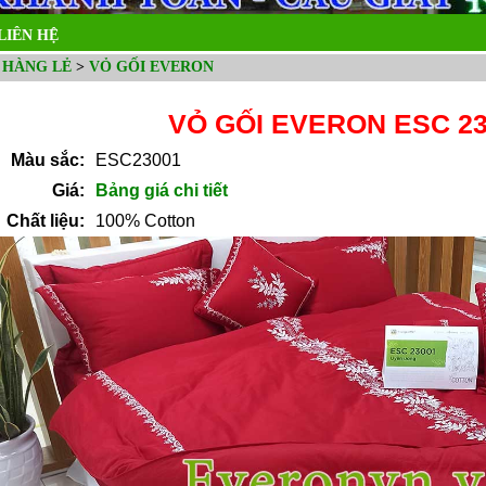
LIÊN HỆ
 HÀNG LẺ
>
VỎ GỐI EVERON
VỎ GỐI EVERON ESC 23
Màu sắc:
ESC23001
Giá:
Bảng giá chi tiết
Chất liệu:
100% Cotton