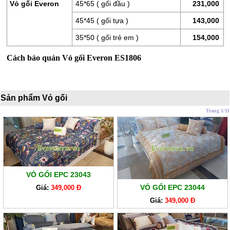
LÒ
Vỏ gối Everon
45*65 ( gối đầu )
231,000
XO
45*45 ( gối tựa )
143,000
RUỘT
35*50 ( gối trẻ em )
154,000
GỐI
Cách bảo quản Vỏ gối Everon ES1806
RUỘT
CHĂN
BÔNG
Sản phẩm Vỏ gối
BỘ
Trang 1/11
CAO
CẤP
ARTEMIS
SẢN
VỎ GỐI EPC 23043
PHẨM
VỎ GỐI EPC 23044
GIẢM
Giá:
349,000 Đ
GIÁ
Giá:
349,000 Đ
CHĂN