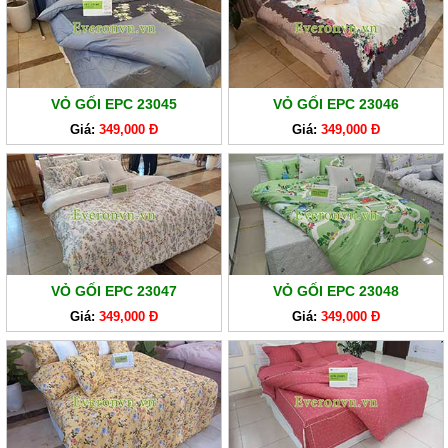
GA
EVERONLITE
SẢN
PHẨM
VỎ GỐI EPC 23045
VỎ GỐI EPC 23046
HÀNG
Giá:
349,000 Đ
Giá:
349,000 Đ
LẺ
SẢN
PHẨM
KHÁC
VỎ GỐI EPC 23047
VỎ GỐI EPC 23048
Giá:
349,000 Đ
Giá:
349,000 Đ