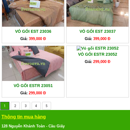
VỎ GỐI EST 23036
VỎ GỐI EST 23037
Giá:
399,000 Đ
Giá:
399,000 Đ
VỎ GỐI ESTR 23052
Giá:
299,000 Đ
VỎ GỐI ESTR 23051
Giá:
299,000 Đ
1
2
3
4
5
Thông tin mua hàng
128 Nguyễn Khánh Toàn - Cầu Giấy