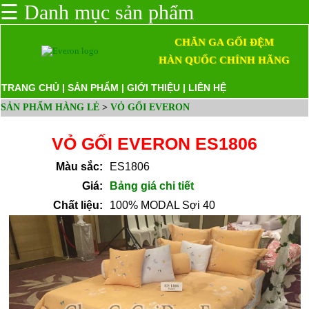
☰
Danh mục sản phẩm
CHĂN GA GỐI ĐỆM
HÀN QUỐC CHÍNH HÃNG
TRANG CHỦ
|
SẢN PHẨM
|
GIỚI THIỆU
|
LIÊN HỆ
SẢN PHẨM HÀNG LẺ
>
VỎ GỐI EVERON
VỎ GỐI EVERON ES1806
Màu sắc:
ES1806
Giá:
Bảng giá chi tiết
Chất liệu:
100% MODAL Sợi 40