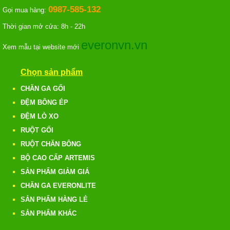
0987-585-132
Gọi mua hàng:
Thời gian mở cửa: 8h - 22h
everonvn.vn
Xem mẫu tại website mới
Chọn sản phẩm
CHĂN GA GỐI
ĐỆM BÔNG ÉP
ĐỆM LÒ XO
RUỘT GỐI
RUỘT CHĂN BÔNG
BỘ CAO CẤP ARTEMIS
SẢN PHẨM GIẢM GIÁ
CHĂN GA EVERONLITE
SẢN PHẨM HÀNG LẺ
SẢN PHẨM KHÁC