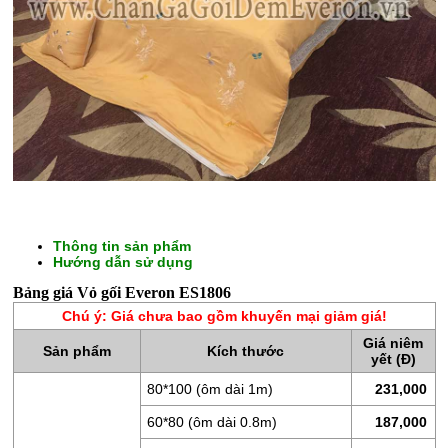
Thông tin sản phẩm
CHĂN
Hướng dẫn sử dụng
GA
Bảng giá Vỏ gối Everon ES1806
GỐI
Chú ý: Giá chưa bao gồm khuyến mại giảm giá!
Giá niêm
ĐỆM
Sản phẩm
Kích thước
yết (Đ)
BÔNG
80*100 (ôm dài 1m)
231,000
ÉP
60*80 (ôm dài 0.8m)
187,000
ĐỆM