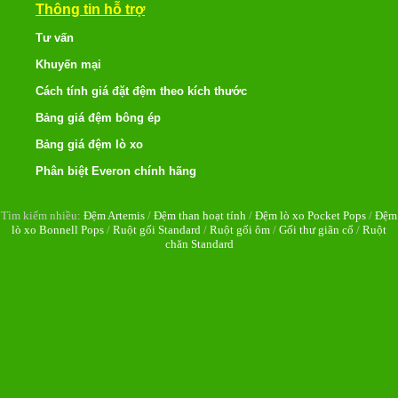
Thông tin hỗ trợ
Tư vấn
Khuyến mại
Cách tính giá đặt đệm theo kích thước
Bảng giá đệm bông ép
Bảng giá đệm lò xo
Phân biệt Everon chính hãng
Tìm kiếm nhiều:
Đệm Artemis
/
Đệm than hoạt tính
/
Đệm lò xo Pocket Pops
/
Đệm
lò xo Bonnell Pops
/
Ruột gối Standard
/
Ruột gối ôm
/
Gối thư giãn cổ
/
Ruột
chăn Standard