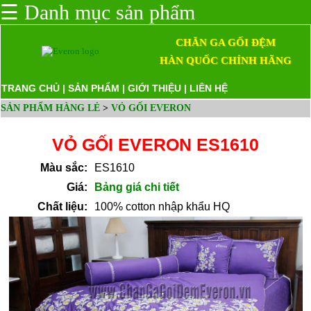
☰
Danh mục sản phẩm
CHĂN GA GỐI ĐỆM
HÀN QUỐC CHÍNH HÃNG
TRANG CHỦ
|
SẢN PHẨM
|
GIỚI THIỆU
|
LIÊN HỆ
SẢN PHẨM HÀNG LẺ
>
VỎ GỐI EVERON
VỎ GỐI EVERON ES1610
Màu sắc:
ES1610
Giá:
Bảng giá chi tiết
Chất liệu:
100% cotton nhập khẩu HQ