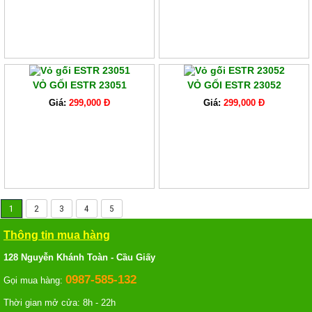
VỎ GỐI ESTR 23051
VỎ GỐI ESTR 23052
Giá:
299,000 Đ
Giá:
299,000 Đ
1
2
3
4
5
Thông tin mua hàng
128 Nguyễn Khánh Toàn - Cầu Giấy
0987-585-132
Gọi mua hàng:
Thời gian mở cửa: 8h - 22h