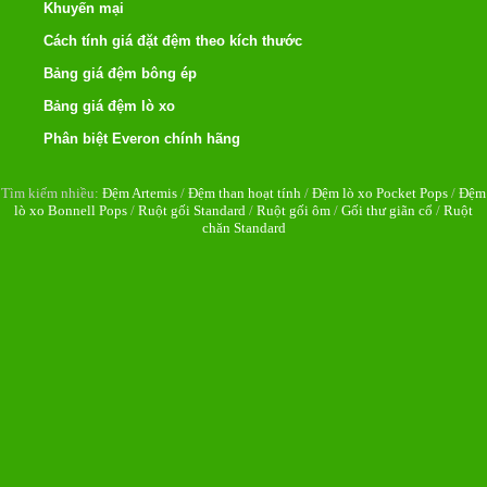
Khuyến mại
Cách tính giá đặt đệm theo kích thước
Bảng giá đệm bông ép
Bảng giá đệm lò xo
Phân biệt Everon chính hãng
Tìm kiếm nhiều:
Đệm Artemis
/
Đệm than hoạt tính
/
Đệm lò xo Pocket Pops
/
Đệm
lò xo Bonnell Pops
/
Ruột gối Standard
/
Ruột gối ôm
/
Gối thư giãn cổ
/
Ruột
chăn Standard