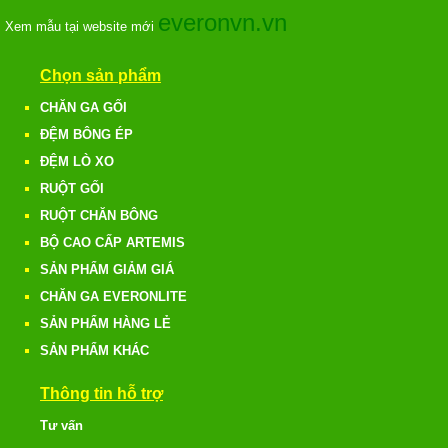
everonvn.vn
Xem mẫu tại website mới
Chọn sản phẩm
CHĂN GA GỐI
ĐỆM BÔNG ÉP
ĐỆM LÒ XO
RUỘT GỐI
RUỘT CHĂN BÔNG
BỘ CAO CẤP ARTEMIS
SẢN PHẨM GIẢM GIÁ
CHĂN GA EVERONLITE
SẢN PHẨM HÀNG LẺ
SẢN PHẨM KHÁC
Thông tin hỗ trợ
Tư vấn