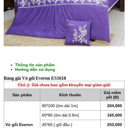
Thông tin sản phẩm
Hướng dẫn sử dụng
CHĂN
Bảng giá Vỏ gối Everon ES1610
GA
Chú ý: Giá chưa bao gồm khuyến mại giảm giá!
GỐI
Giá niêm
Sản phẩm
Kích thước
ĐỆM
yết (Đ)
BÔNG
80*100 (ôm dài 1m)
204,000
ÉP
60*80 (ôm dài 0.8m)
165,000
ĐỆM
Vỏ gối Everon
45*65 ( gối đầu )
253,000
LÒ