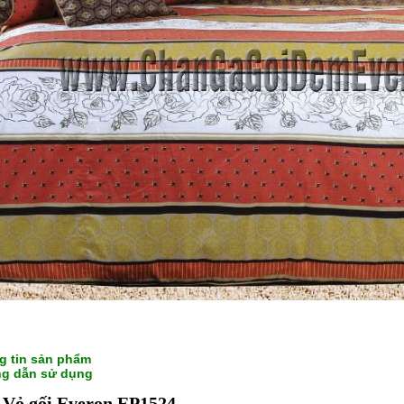
g tin sản phẩm
g dẫn sử dụng
 Vỏ gối Everon EP1524