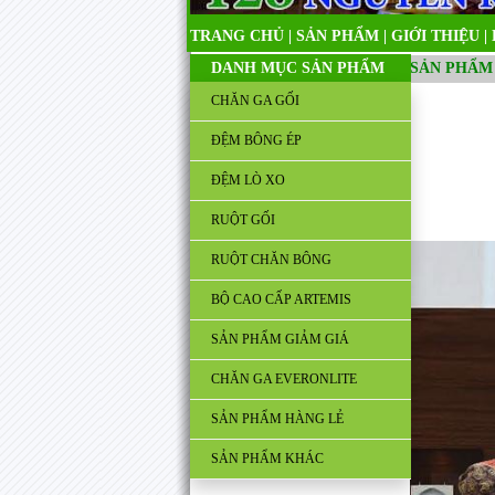
TRANG CHỦ
|
SẢN PHẨM
|
GIỚI THIỆU
|
DANH MỤC SẢN PHẨM
SẢN PHẨM
CHĂN GA GỐI
ĐỆM BÔNG ÉP
ĐỆM LÒ XO
RUỘT GỐI
RUỘT CHĂN BÔNG
BỘ CAO CẤP ARTEMIS
SẢN PHẨM GIẢM GIÁ
CHĂN GA EVERONLITE
SẢN PHẨM HÀNG LẺ
SẢN PHẨM KHÁC