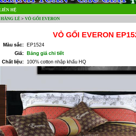
LIÊN HỆ
 HÀNG LẺ
>
VỎ GỐI EVERON
VỎ GỐI EVERON EP15
Màu sắc:
EP1524
Giá:
Bảng giá chi tiết
Chất liệu:
100% cotton nhập khẩu HQ