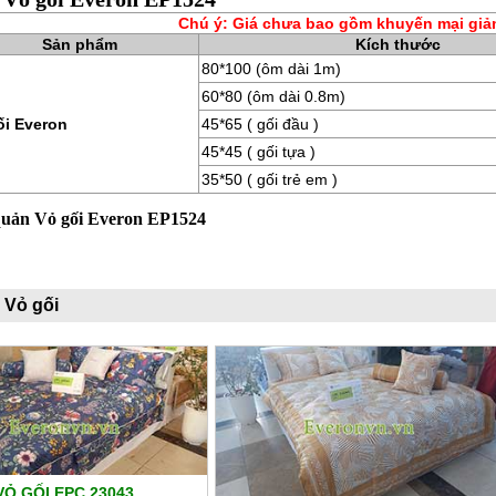
Chú ý: Giá chưa bao gồm khuyến mại giả
Sản phẩm
Kích thước
80*100 (ôm dài 1m)
60*80 (ôm dài 0.8m)
ối Everon
45*65 ( gối đầu )
45*45 ( gối tựa )
35*50 ( gối trẻ em )
quản Vỏ gối Everon EP1524
 Vỏ gối
VỎ GỐI EPC 23043