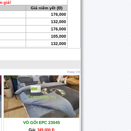
m giá!
Giá niêm yết (Đ)
176,000
132,000
176,000
105,000
132,000
Trang 1/11
VỎ GỐI EPC 23045
Giá:
349,000 Đ