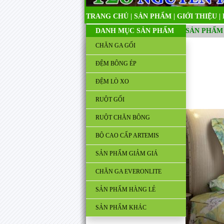
TRANG CHỦ
|
SẢN PHẨM
|
GIỚI THIỆU
|
DANH MỤC SẢN PHẨM
SẢN PHẨM
CHĂN GA GỐI
ĐỆM BÔNG ÉP
ĐỆM LÒ XO
RUỘT GỐI
RUỘT CHĂN BÔNG
BỘ CAO CẤP ARTEMIS
SẢN PHẨM GIẢM GIÁ
CHĂN GA EVERONLITE
SẢN PHẨM HÀNG LẺ
SẢN PHẨM KHÁC