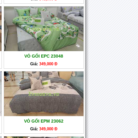
VỎ GỐI EPC 23048
Giá:
349,000 Đ
VỎ GỐI EPM 23062
Giá:
349,000 Đ