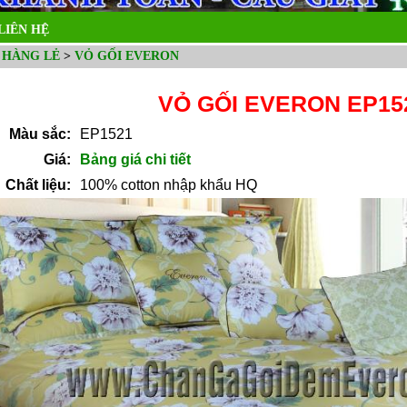
LIÊN HỆ
 HÀNG LẺ
>
VỎ GỐI EVERON
VỎ GỐI EVERON EP15
Màu sắc:
EP1521
Giá:
Bảng giá chi tiết
Chất liệu:
100% cotton nhập khẩu HQ