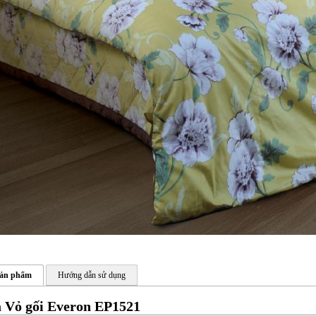
sản phẩm
Hướng dẫn sử dụng
á Vỏ gối Everon EP1521