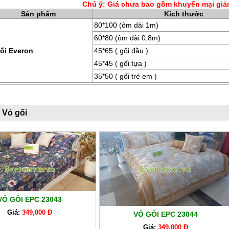
Chú ý: Giá chưa bao gồm khuyến mại giả
Sản phẩm
Kích thước
80*100 (ôm dài 1m)
60*80 (ôm dài 0.8m)
ối Everon
45*65 ( gối đầu )
45*45 ( gối tựa )
35*50 ( gối trẻ em )
 Vỏ gối
VỎ GỐI EPC 23043
Giá:
349,000 Đ
VỎ GỐI EPC 23044
Giá:
349,000 Đ