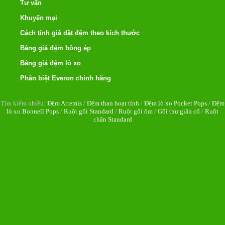
Tư vấn
Khuyến mại
Cách tính giá đặt đệm theo kích thước
Bảng giá đệm bông ép
Bảng giá đệm lò xo
Phân biệt Everon chính hãng
Tìm kiếm nhiều:
Đệm Artemis
/
Đệm than hoạt tính
/
Đệm lò xo Pocket Pops
/
Đệm
lò xo Bonnell Pops
/
Ruột gối Standard
/
Ruột gối ôm
/
Gối thư giãn cổ
/
Ruột
chăn Standard