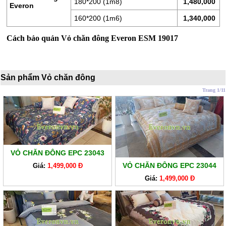
LÒ
180*200 (1m8)
1,480,000
Everon
XO
160*200 (1m6)
1,340,000
RUỘT
Cách bảo quản Vỏ chăn đông Everon ESM 19017
GỐI
RUỘT
CHĂN
Sản phẩm Vỏ chăn đông
BÔNG
Trang 1/11
BỘ
CAO
CẤP
ARTEMIS
VỎ CHĂN ĐÔNG EPC 23043
SẢN
VỎ CHĂN ĐÔNG EPC 23044
Giá:
1,499,000 Đ
PHẨM
Giá:
1,499,000 Đ
GIẢM
GIÁ
CHĂN