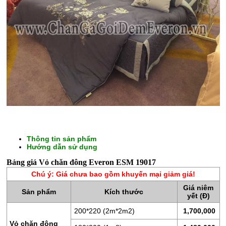
CHĂN
Thông tin sản phẩm
GA
Hướng dẫn sử dụng
GỐI
Bảng giá Vỏ chăn đông Everon ESM 19017
ĐỆM
Chú ý: Giá chưa bao gồm khuyến mại giảm giá!
BÔNG
Giá niêm
Sản phẩm
Kích thước
ÉP
yết (Đ)
200*220 (2m*2m2)
1,700,000
ĐỆM
Vỏ chăn đông