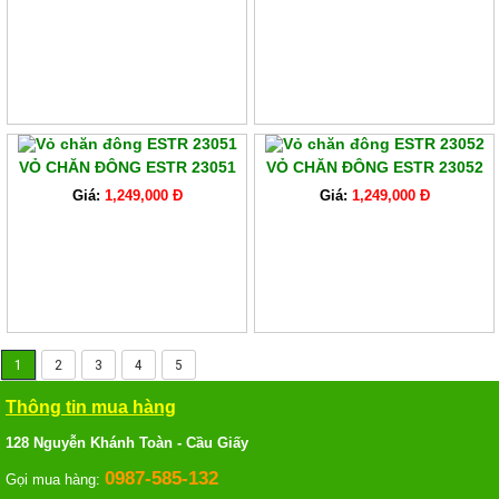
VỎ CHĂN ĐÔNG ESTR 23051
VỎ CHĂN ĐÔNG ESTR 23052
Giá:
1,249,000 Đ
Giá:
1,249,000 Đ
1
2
3
4
5
Thông tin mua hàng
128 Nguyễn Khánh Toàn - Cầu Giấy
0987-585-132
Gọi mua hàng: