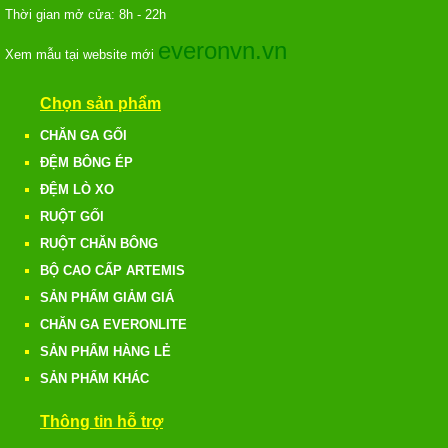
Thời gian mở cửa: 8h - 22h
everonvn.vn
Xem mẫu tại website mới
Chọn sản phẩm
CHĂN GA GỐI
ĐỆM BÔNG ÉP
ĐỆM LÒ XO
RUỘT GỐI
RUỘT CHĂN BÔNG
BỘ CAO CẤP ARTEMIS
SẢN PHẨM GIẢM GIÁ
CHĂN GA EVERONLITE
SẢN PHẨM HÀNG LẺ
SẢN PHẨM KHÁC
Thông tin hỗ trợ