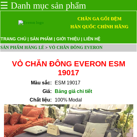
☰
Danh mục sản phẩm
CHĂN GA GỐI ĐỆM
HÀN QUỐC CHÍNH HÃNG
TRANG CHỦ
|
SẢN PHẨM
|
GIỚI THIỆU
|
LIÊN HỆ
SẢN PHẨM HÀNG LẺ
>
VỎ CHĂN ĐÔNG EVERON
VỎ CHĂN ĐÔNG EVERON ESM
19017
Màu sắc:
ESM 19017
Giá:
Bảng giá chi tiết
Chất liệu:
100% Modal