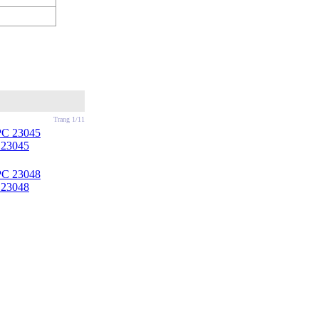
Trang 1/11
 23045
 23048