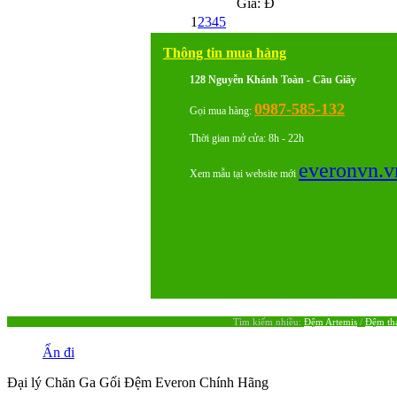
Giá:
Đ
1
2
3
4
5
Thông tin mua hàng
128 Nguyễn Khánh Toàn - Cầu Giấy
0987-585-132
Gọi mua hàng:
Thời gian mở cửa: 8h - 22h
everonvn.v
Xem mẫu tại website mới
Tìm kiếm nhiều:
Đệm Artemis
/
Đệm tha
Ẩn đi
Đại lý Chăn Ga Gối Đệm Everon Chính Hãng