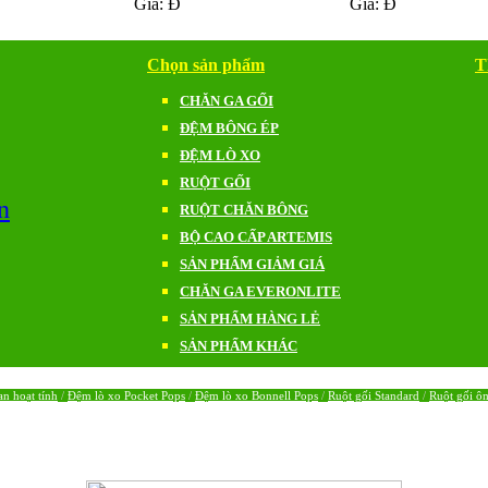
Giá:
Đ
Giá:
Đ
Chọn sản phẩm
T
CHĂN GA GỐI
ĐỆM BÔNG ÉP
ĐỆM LÒ XO
RUỘT GỐI
n
RUỘT CHĂN BÔNG
BỘ CAO CẤP ARTEMIS
SẢN PHẨM GIẢM GIÁ
CHĂN GA EVERONLITE
SẢN PHẨM HÀNG LẺ
SẢN PHẨM KHÁC
n hoạt tính
/
Đệm lò xo Pocket Pops
/
Đệm lò xo Bonnell Pops
/
Ruột gối Standard
/
Ruột gối ô