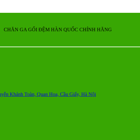
CHĂN GA GỐI ĐỆM HÀN QUỐC CHÍNH HÃNG