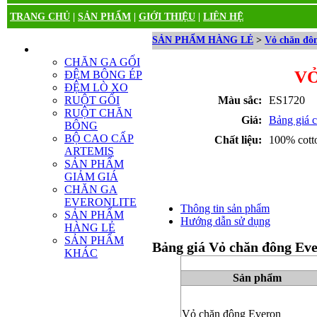
TRANG CHỦ
|
SẢN PHẨM
|
GIỚI THIỆU
|
LIÊN HỆ
SẢN PHẨM HÀNG LẺ
>
Vỏ chăn đô
DANH MỤC SẢN PHẨM
CHĂN GA GỐI
VỎ
ĐỆM BÔNG ÉP
ĐỆM LÒ XO
RUỘT GỐI
Màu sắc:
ES1720
RUỘT CHĂN
Giá:
Bảng giá ch
BÔNG
BỘ CAO CẤP
Chất liệu:
100% cott
ARTEMIS
SẢN PHẨM
GIẢM GIÁ
CHĂN GA
EVERONLITE
Thông tin sản phẩm
SẢN PHẨM
Hướng dẫn sử dụng
HÀNG LẺ
SẢN PHẨM
Bảng giá Vỏ chăn đông Ev
KHÁC
Sản phẩm
Vỏ chăn đông Everon