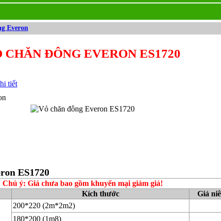
ng Everon
 CHĂN ĐÔNG EVERON ES1720
i tiết
on
eron ES1720
Chú ý: Giá chưa bao gồm khuyến mại giảm giá!
Kích thước
Giá ni
200*220 (2m*2m2)
180*200 (1m8)