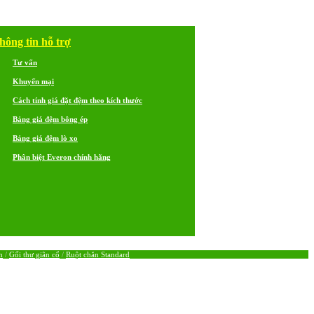
hông tin hỗ trợ
Tư vấn
Khuyến mại
Cách tính giá đặt đệm theo kích thước
Bảng giá đệm bông ép
Bảng giá đệm lò xo
Phân biệt Everon chính hãng
m
/
Gối thư giãn cổ
/
Ruột chăn Standard