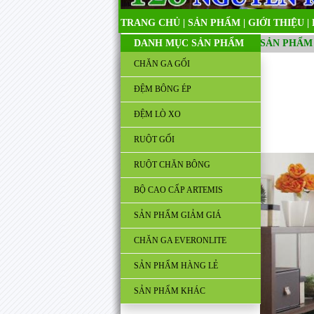
TRANG CHỦ
|
SẢN PHẨM
|
GIỚI THIỆU
|
DANH MỤC SẢN PHẨM
SẢN PHẨM
CHĂN GA GỐI
ĐỆM BÔNG ÉP
ĐỆM LÒ XO
RUỘT GỐI
RUỘT CHĂN BÔNG
BỘ CAO CẤP ARTEMIS
SẢN PHẨM GIẢM GIÁ
CHĂN GA EVERONLITE
SẢN PHẨM HÀNG LẺ
SẢN PHẨM KHÁC