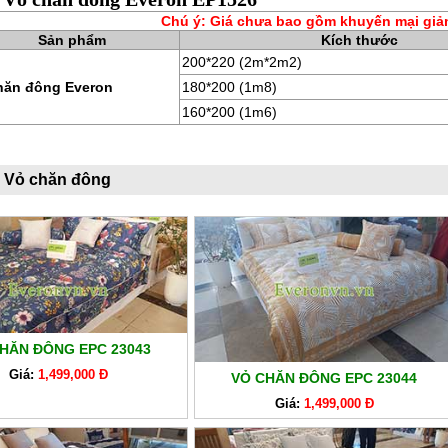
Chú ý: Giá chưa bao gồm khuyến mại giả
Sản phẩm
Kích thước
200*220 (2m*2m2)
hăn đông Everon
180*200 (1m8)
160*200 (1m6)
 Vỏ chăn đông
HĂN ĐÔNG EPC 23043
Giá:
1,499,000 Đ
VỎ CHĂN ĐÔNG EPC 23044
Giá:
1,499,000 Đ