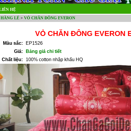
LIÊN HỆ
 HÀNG LẺ
>
VỎ CHĂN ĐÔNG EVERON
VỎ CHĂN ĐÔNG EVERON E
Màu sắc:
EP1526
Giá:
Bảng giá chi tiết
Chất liệu:
100% cotton nhập khẩu HQ