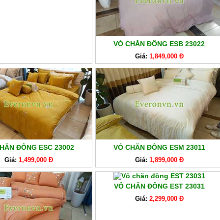
VỎ CHĂN ĐÔNG ESB 23022
Giá:
1,849,000 Đ
HĂN ĐÔNG ESC 23002
VỎ CHĂN ĐÔNG ESM 23011
Giá:
1,499,000 Đ
Giá:
1,899,000 Đ
VỎ CHĂN ĐÔNG EST 23031
Giá:
2,299,000 Đ