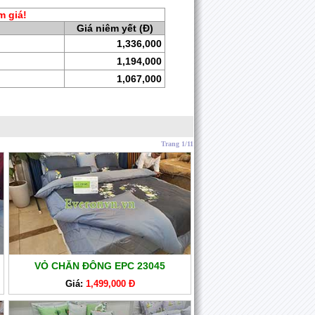
m giá!
Giá niêm yết (Đ)
1,336,000
1,194,000
1,067,000
Trang 1/11
VỎ CHĂN ĐÔNG EPC 23045
Giá:
1,499,000 Đ