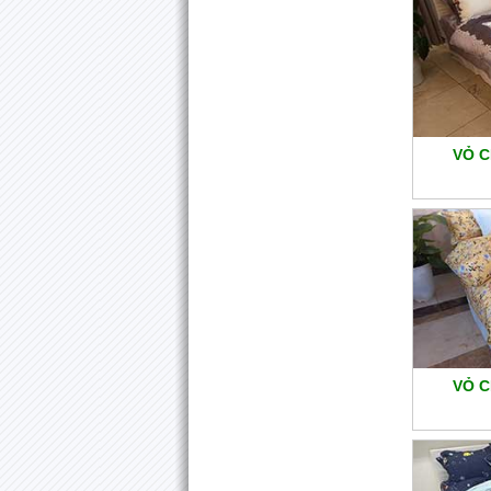
VỎ C
VỎ C