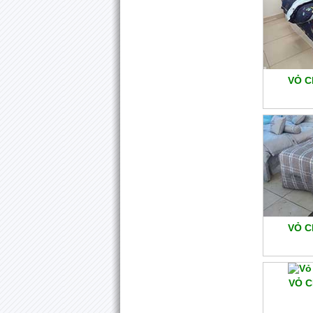
VỎ C
VỎ C
VỎ C