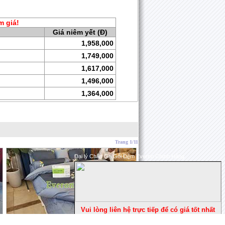
m giá!
Giá niêm yết (Đ)
1,958,000
1,749,000
1,617,000
1,496,000
1,364,000
Trang 1/11
Đại lý Chăn Ga Gối Đệm Everon Chính Hãng
Ẩn đi
Vui lòng liên hệ trực tiếp để có giá tốt nhất