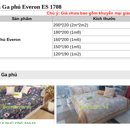
á Ga phủ Everon ES 1708
Chú ý: Giá chưa bao gồm khuyến mại giả
Sản phẩm
Kích thước
200*220 (2m*2m2)
180*200 (1m8)
phủ Everon
160*200 (1m6)
150*190 (1m5)
120*190 (1m2)
 Ga phủ
GA PHỦ EPC 23043