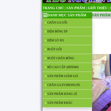
TRANG CHỦ
|
SẢN PHẨM
|
GIỚI THIỆU
|
DANH MỤC SẢN PHẨM
SẢN PHẨM
CHĂN GA GỐI
ĐỆM BÔNG ÉP
ĐỆM LÒ XO
RUỘT GỐI
RUỘT CHĂN BÔNG
BỘ CAO CẤP ARTEMIS
SẢN PHẨM GIẢM GIÁ
CHĂN GA EVERONLITE
SẢN PHẨM HÀNG LẺ
SẢN PHẨM KHÁC