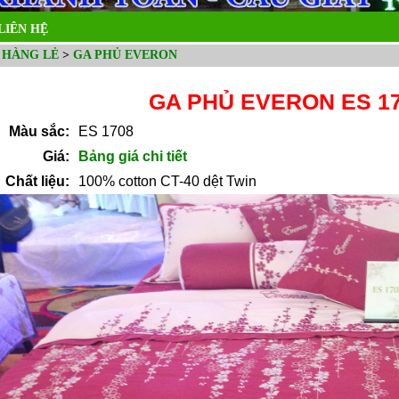
LIÊN HỆ
 HÀNG LẺ
>
GA PHỦ EVERON
GA PHỦ EVERON ES 1
Màu sắc:
ES 1708
Giá:
Bảng giá chi tiết
Chất liệu:
100% cotton CT-40 dệt Twin