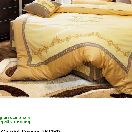
g tin sản phẩm
g dẫn sử dụng
á Ga phủ Everon ES1369