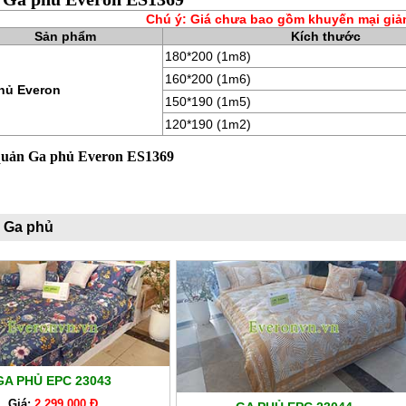
Chú ý: Giá chưa bao gồm khuyến mại giả
Sản phẩm
Kích thước
180*200 (1m8)
160*200 (1m6)
hủ Everon
150*190 (1m5)
120*190 (1m2)
quản Ga phủ Everon ES1369
 Ga phủ
GA PHỦ EPC 23043
Giá:
2,299,000 Đ