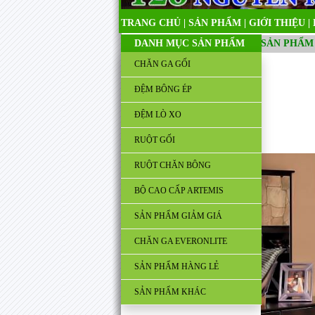
TRANG CHỦ
|
SẢN PHẨM
|
GIỚI THIỆU
|
DANH MỤC SẢN PHẨM
SẢN PHẨM
CHĂN GA GỐI
ĐỆM BÔNG ÉP
ĐỆM LÒ XO
RUỘT GỐI
RUỘT CHĂN BÔNG
BỘ CAO CẤP ARTEMIS
SẢN PHẨM GIẢM GIÁ
CHĂN GA EVERONLITE
SẢN PHẨM HÀNG LẺ
SẢN PHẨM KHÁC