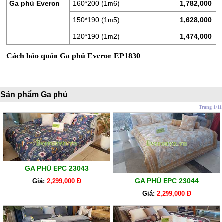
LÒ
Ga phủ Everon
160*200 (1m6)
1,782,000
XO
150*190 (1m5)
1,628,000
RUỘT
120*190 (1m2)
1,474,000
GỐI
Cách bảo quản Ga phủ Everon EP1830
RUỘT
CHĂN
BÔNG
Sản phẩm Ga phủ
BỘ
Trang 1/11
CAO
CẤP
ARTEMIS
SẢN
GA PHỦ EPC 23043
PHẨM
GA PHỦ EPC 23044
GIẢM
Giá:
2,299,000 Đ
GIÁ
Giá:
2,299,000 Đ
CHĂN