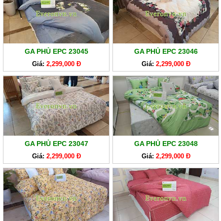
GA
EVERONLITE
SẢN
PHẨM
GA PHỦ EPC 23045
GA PHỦ EPC 23046
HÀNG
Giá:
2,299,000 Đ
Giá:
2,299,000 Đ
LẺ
SẢN
PHẨM
KHÁC
GA PHỦ EPC 23047
GA PHỦ EPC 23048
Giá:
2,299,000 Đ
Giá:
2,299,000 Đ