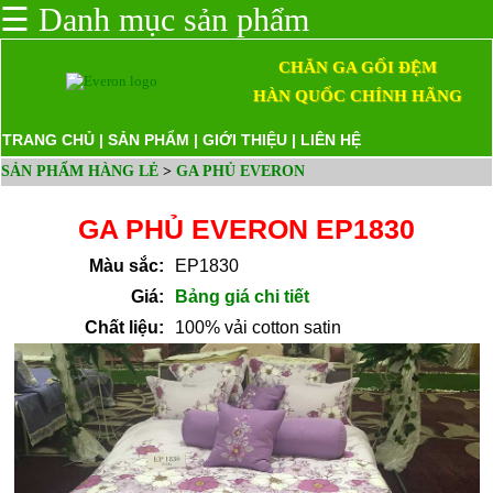
☰
Danh mục sản phẩm
CHĂN GA GỐI ĐỆM
HÀN QUỐC CHÍNH HÃNG
TRANG CHỦ
|
SẢN PHẨM
|
GIỚI THIỆU
|
LIÊN HỆ
SẢN PHẨM HÀNG LẺ
>
GA PHỦ EVERON
GA PHỦ EVERON EP1830
Màu sắc:
EP1830
Giá:
Bảng giá chi tiết
Chất liệu:
100% vải cotton satin