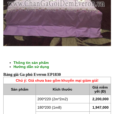
Thông tin sản phẩm
CHĂN
Hướng dẫn sử dụng
GA
Bảng giá Ga phủ Everon EP1830
GỐI
Chú ý: Giá chưa bao gồm khuyến mại giảm giá!
Giá niêm
ĐỆM
Sản phẩm
Kích thước
yết (Đ)
BÔNG
200*220 (2m*2m2)
2,200,000
ÉP
180*200 (1m8)
1,947,000
ĐỆM