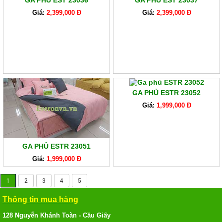
GA PHỦ EST 23036
GA PHỦ EST 23037
Giá:
2,399,000 Đ
Giá:
2,399,000 Đ
GA PHỦ ESTR 23052
Giá:
1,999,000 Đ
GA PHỦ ESTR 23051
Giá:
1,999,000 Đ
1
2
3
4
5
Thông tin mua hàng
128 Nguyễn Khánh Toàn - Cầu Giấy