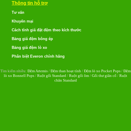
Thông tin hỗ trợ
Tư vấn
Khuyến mại
Cách tính giá đặt đệm theo kích thước
Bảng giá đệm bông ép
Bảng giá đệm lò xo
Phân biệt Everon chính hãng
Tìm kiếm nhiều:
Đệm Artemis
/
Đệm than hoạt tính
/
Đệm lò xo Pocket Pops
/
Đệm
lò xo Bonnell Pops
/
Ruột gối Standard
/
Ruột gối ôm
/
Gối thư giãn cổ
/
Ruột
chăn Standard