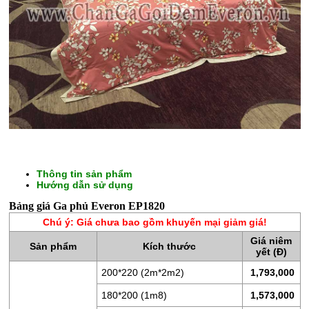
Thông tin sản phẩm
CHĂN
Hướng dẫn sử dụng
GA
Bảng giá Ga phủ Everon EP1820
GỐI
Chú ý: Giá chưa bao gồm khuyến mại giảm giá!
ĐỆM
Giá niêm
Sản phẩm
Kích thước
yết (Đ)
BÔNG
ÉP
200*220 (2m*2m2)
1,793,000
180*200 (1m8)
1,573,000
ĐỆM