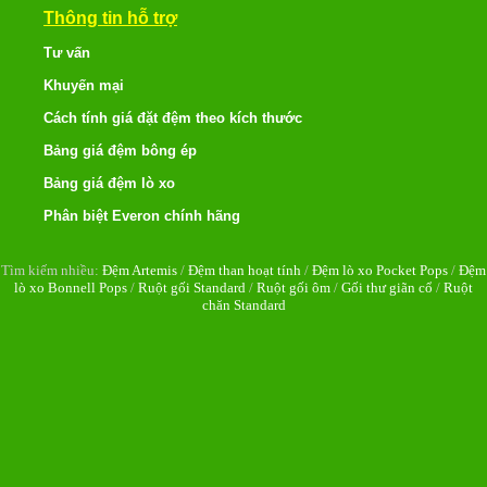
Thông tin hỗ trợ
Tư vấn
Khuyến mại
Cách tính giá đặt đệm theo kích thước
Bảng giá đệm bông ép
Bảng giá đệm lò xo
Phân biệt Everon chính hãng
Tìm kiếm nhiều:
Đệm Artemis
/
Đệm than hoạt tính
/
Đệm lò xo Pocket Pops
/
Đệm
lò xo Bonnell Pops
/
Ruột gối Standard
/
Ruột gối ôm
/
Gối thư giãn cổ
/
Ruột
chăn Standard