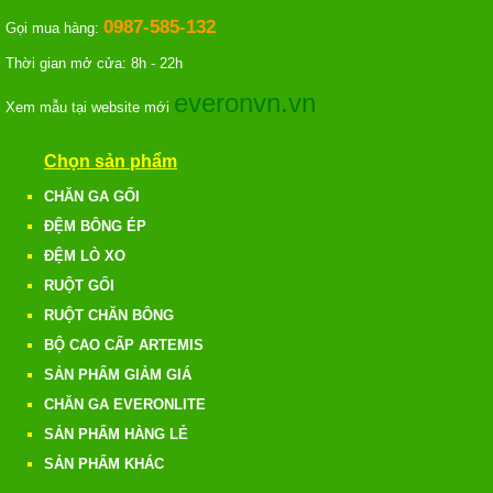
0987-585-132
Gọi mua hàng:
Thời gian mở cửa: 8h - 22h
everonvn.vn
Xem mẫu tại website mới
Chọn sản phẩm
CHĂN GA GỐI
ĐỆM BÔNG ÉP
ĐỆM LÒ XO
RUỘT GỐI
RUỘT CHĂN BÔNG
BỘ CAO CẤP ARTEMIS
SẢN PHẨM GIẢM GIÁ
CHĂN GA EVERONLITE
SẢN PHẨM HÀNG LẺ
SẢN PHẨM KHÁC