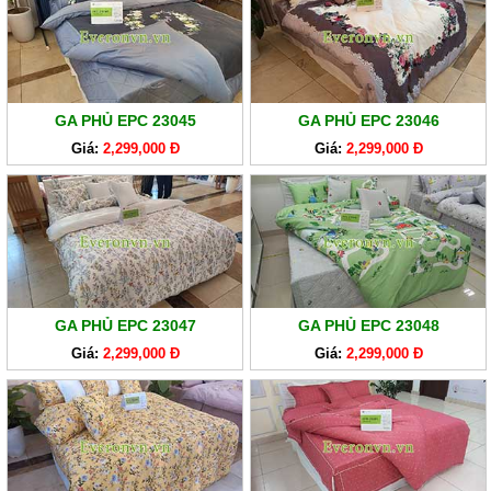
GA
EVERONLITE
SẢN
PHẨM
GA PHỦ EPC 23045
GA PHỦ EPC 23046
HÀNG
LẺ
Giá:
2,299,000 Đ
Giá:
2,299,000 Đ
SẢN
PHẨM
KHÁC
GA PHỦ EPC 23047
GA PHỦ EPC 23048
Giá:
2,299,000 Đ
Giá:
2,299,000 Đ