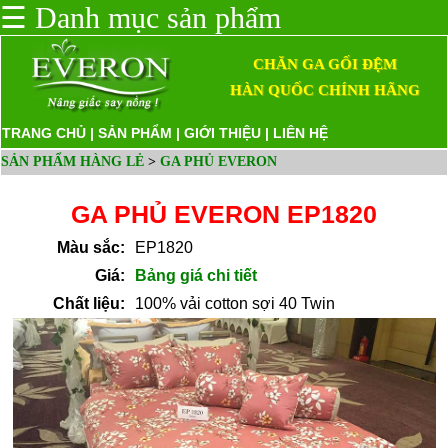
☰
Danh mục sản phẩm
CHĂN GA GỐI ĐỆM
HÀN QUỐC CHÍNH HÃNG
TRANG CHỦ
|
SẢN PHẨM
|
GIỚI THIỆU
|
LIÊN HỆ
SẢN PHẨM HÀNG LẺ
>
GA PHỦ EVERON
GA PHỦ EVERON EP1820
Màu sắc:
EP1820
Giá:
Bảng giá chi tiết
Chất liệu:
100% vải cotton sợi 40 Twin