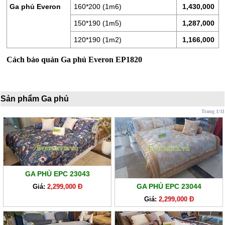
LÒ
Ga phủ Everon
160*200 (1m6)
1,430,000
XO
150*190 (1m5)
1,287,000
RUỘT
120*190 (1m2)
1,166,000
GỐI
Cách bảo quản Ga phủ Everon EP1820
RUỘT
CHĂN
BÔNG
Sản phẩm Ga phủ
BỘ
Trang 1/11
CAO
CẤP
ARTEMIS
SẢN
PHẨM
GA PHỦ EPC 23043
GIẢM
GA PHỦ EPC 23044
Giá:
2,299,000 Đ
GIÁ
Giá:
2,299,000 Đ
CHĂN