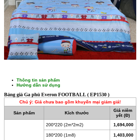
Thông tin sản phẩm
CHĂN
Hướng dẫn sử dụng
GA
Bảng giá Ga phủ Everon FOOTBALL ( EP1530 )
GỐI
Chú ý: Giá chưa bao gồm khuyến mại giảm giá!
ĐỆM
Giá niêm
Sản phẩm
Kích thước
BÔNG
yết (Đ)
ÉP
200*220 (2m*2m2)
1,694,000
ĐỆM
180*200 (1m8)
1,403,000