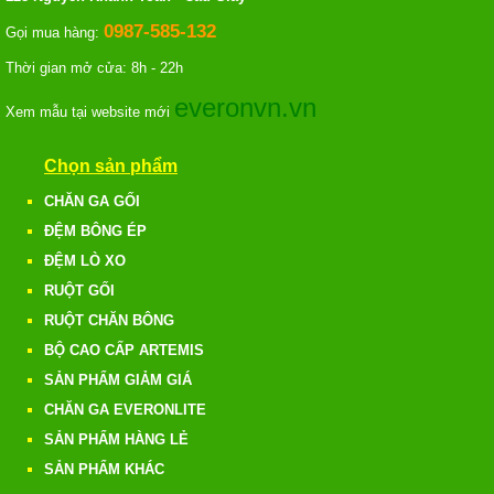
0987-585-132
Gọi mua hàng:
Thời gian mở cửa: 8h - 22h
everonvn.vn
Xem mẫu tại website mới
Chọn sản phẩm
CHĂN GA GỐI
ĐỆM BÔNG ÉP
ĐỆM LÒ XO
RUỘT GỐI
RUỘT CHĂN BÔNG
BỘ CAO CẤP ARTEMIS
SẢN PHẨM GIẢM GIÁ
CHĂN GA EVERONLITE
SẢN PHẨM HÀNG LẺ
SẢN PHẨM KHÁC