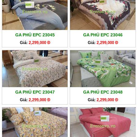
GA
EVERONLITE
SẢN
PHẨM
HÀNG
GA PHỦ EPC 23045
GA PHỦ EPC 23046
LẺ
Giá:
2,299,000 Đ
Giá:
2,299,000 Đ
SẢN
PHẨM
KHÁC
GA PHỦ EPC 23047
GA PHỦ EPC 23048
Giá:
2,299,000 Đ
Giá:
2,299,000 Đ