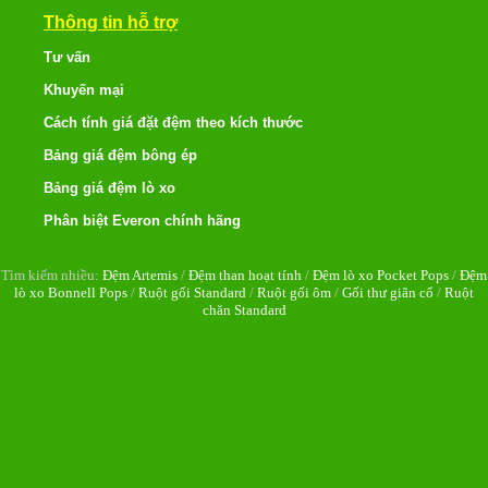
Thông tin hỗ trợ
Tư vấn
Khuyến mại
Cách tính giá đặt đệm theo kích thước
Bảng giá đệm bông ép
Bảng giá đệm lò xo
Phân biệt Everon chính hãng
Tìm kiếm nhiều:
Đệm Artemis
/
Đệm than hoạt tính
/
Đệm lò xo Pocket Pops
/
Đệm
lò xo Bonnell Pops
/
Ruột gối Standard
/
Ruột gối ôm
/
Gối thư giãn cổ
/
Ruột
chăn Standard