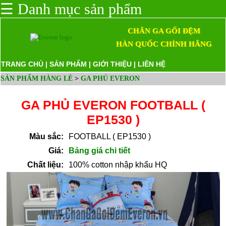
☰
Danh mục sản phẩm
CHĂN GA GỐI ĐỆM
HÀN QUỐC CHÍNH HÃNG
TRANG CHỦ
|
SẢN PHẨM
|
GIỚI THIỆU
|
LIÊN HỆ
SẢN PHẨM HÀNG LẺ
>
GA PHỦ EVERON
GA PHỦ EVERON FOOTBALL (
EP1530 )
Màu sắc:
FOOTBALL ( EP1530 )
Giá:
Bảng giá chi tiết
Chất liệu:
100% cotton nhập khẩu HQ