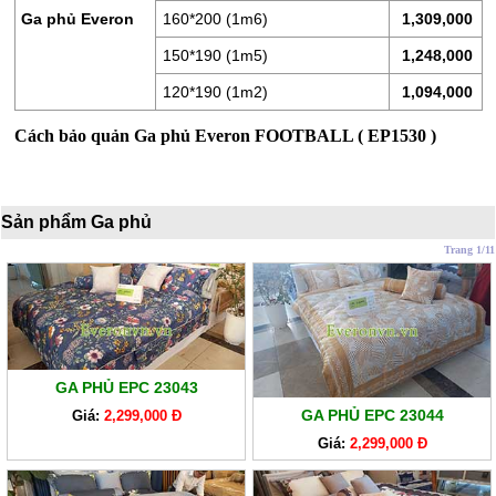
LÒ
Ga phủ Everon
160*200 (1m6)
1,309,000
XO
150*190 (1m5)
1,248,000
RUỘT
120*190 (1m2)
1,094,000
GỐI
Cách bảo quản Ga phủ Everon FOOTBALL ( EP1530 )
RUỘT
CHĂN
BÔNG
Sản phẩm Ga phủ
BỘ
Trang 1/11
CAO
CẤP
ARTEMIS
SẢN
PHẨM
GA PHỦ EPC 23043
GIẢM
GA PHỦ EPC 23044
Giá:
2,299,000 Đ
GIÁ
Giá:
2,299,000 Đ
CHĂN