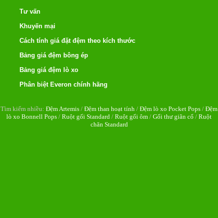
Tư vấn
Khuyến mại
Cách tính giá đặt đệm theo kích thước
Bảng giá đệm bông ép
Bảng giá đệm lò xo
Phân biệt Everon chính hãng
Tìm kiếm nhiều:
Đệm Artemis
/
Đệm than hoạt tính
/
Đệm lò xo Pocket Pops
/
Đệm
lò xo Bonnell Pops
/
Ruột gối Standard
/
Ruột gối ôm
/
Gối thư giãn cổ
/
Ruột
chăn Standard