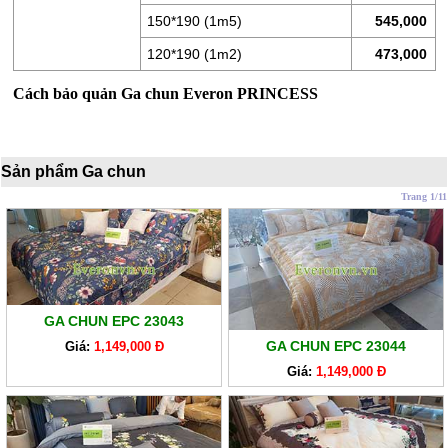
LÒ
150*190 (1m5)
545,000
XO
120*190 (1m2)
473,000
RUỘT
GỐI
Cách bảo quản Ga chun Everon PRINCESS
RUỘT
CHĂN
Sản phẩm Ga chun
BÔNG
Trang 1/11
BỘ
CAO
CẤP
ARTEMIS
SẢN
GA CHUN EPC 23043
PHẨM
GA CHUN EPC 23044
Giá:
1,149,000 Đ
GIẢM
Giá:
1,149,000 Đ
GIÁ
CHĂN