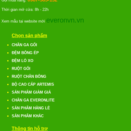
Gọi mua hàng:
Thời gian mở cửa: 8h - 22h
everonvn.vn
Xem mẫu tại website mới
Chọn sản phẩm
CHĂN GA GỐI
ĐỆM BÔNG ÉP
ĐỆM LÒ XO
RUỘT GỐI
RUỘT CHĂN BÔNG
BỘ CAO CẤP ARTEMIS
SẢN PHẨM GIẢM GIÁ
CHĂN GA EVERONLITE
SẢN PHẨM HÀNG LẺ
SẢN PHẨM KHÁC
Thông tin hỗ trợ