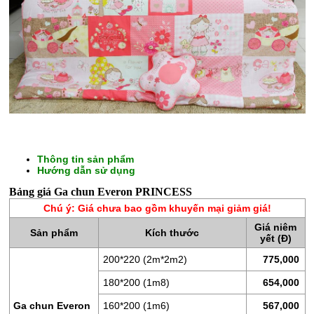
Thông tin sản phẩm
Hướng dẫn sử dụng
CHĂN
Bảng giá Ga chun Everon PRINCESS
GA
Chú ý: Giá chưa bao gồm khuyến mại giảm giá!
GỐI
Giá niêm
Sản phẩm
Kích thước
yết (Đ)
ĐỆM
BÔNG
200*220 (2m*2m2)
775,000
ÉP
180*200 (1m8)
654,000
ĐỆM
Ga chun Everon
160*200 (1m6)
567,000