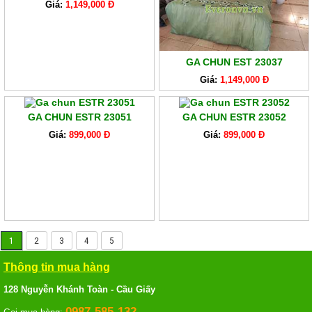
Giá:
1,149,000 Đ
GA CHUN EST 23037
Giá:
1,149,000 Đ
GA CHUN ESTR 23051
GA CHUN ESTR 23052
Giá:
899,000 Đ
Giá:
899,000 Đ
1
2
3
4
5
Thông tin mua hàng
128 Nguyễn Khánh Toàn - Cầu Giấy
0987-585-132