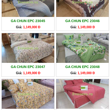
GA
EVERONLITE
SẢN
GA CHUN EPC 23045
GA CHUN EPC 23046
PHẨM
HÀNG
Giá:
1,149,000 Đ
Giá:
1,149,000 Đ
LẺ
SẢN
PHẨM
KHÁC
GA CHUN EPC 23047
GA CHUN EPC 23048
Giá:
1,149,000 Đ
Giá:
1,149,000 Đ