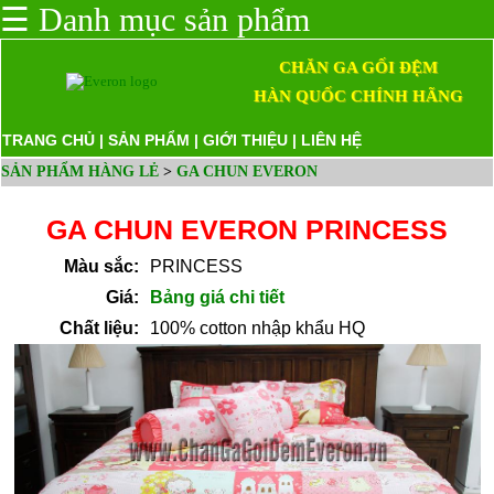
☰
Danh mục sản phẩm
CHĂN GA GỐI ĐỆM
HÀN QUỐC CHÍNH HÃNG
TRANG CHỦ
|
SẢN PHẨM
|
GIỚI THIỆU
|
LIÊN HỆ
SẢN PHẨM HÀNG LẺ
>
GA CHUN EVERON
GA CHUN EVERON PRINCESS
Màu sắc:
PRINCESS
Giá:
Bảng giá chi tiết
Chất liệu:
100% cotton nhập khẩu HQ