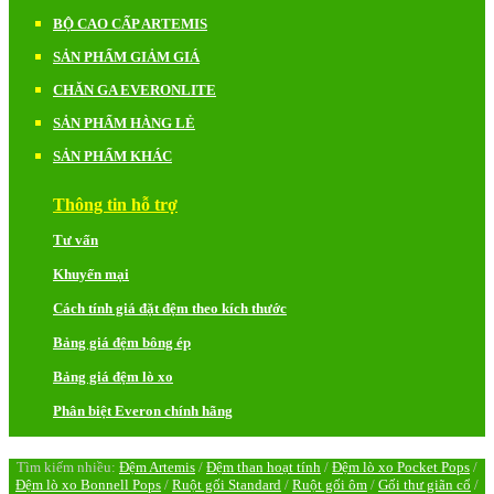
BỘ CAO CẤP ARTEMIS
SẢN PHẨM GIẢM GIÁ
CHĂN GA EVERONLITE
SẢN PHẨM HÀNG LẺ
SẢN PHẨM KHÁC
Thông tin hỗ trợ
Tư vấn
Khuyến mại
Cách tính giá đặt đệm theo kích thước
Bảng giá đệm bông ép
Bảng giá đệm lò xo
Phân biệt Everon chính hãng
Tìm kiếm nhiều:
Đệm Artemis
/
Đệm than hoạt tính
/
Đệm lò xo Pocket Pops
/
Đệm lò xo Bonnell Pops
/
Ruột gối Standard
/
Ruột gối ôm
/
Gối thư giãn cổ
/