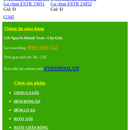
Ga chun ESTR 23051
Ga chun ESTR 23052
Giá:
Đ
Giá:
Đ
1
2
3
4
5
Thông tin mua hàng
128 Nguyễn Khánh Toàn - Cầu Giấy
0987-585-132
Gọi mua hàng:
Thời gian mở cửa: 8h - 22h
everonvn.vn
Xem mẫu tại website mới
Chọn sản phẩm
CHĂN GA GỐI
ĐỆM BÔNG ÉP
ĐỆM LÒ XO
RUỘT GỐI
RUỘT CHĂN BÔNG