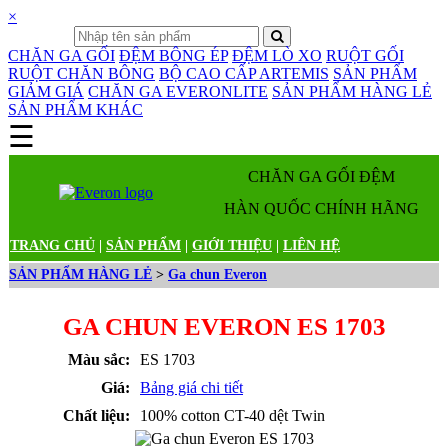
×
CHĂN GA GỐI
ĐỆM BÔNG ÉP
ĐỆM LÒ XO
RUỘT GỐI
RUỘT CHĂN BÔNG
BỘ CAO CẤP ARTEMIS
SẢN PHẨM
GIẢM GIÁ
CHĂN GA EVERONLITE
SẢN PHẨM HÀNG LẺ
SẢN PHẨM KHÁC
☰
Danh mục sản phẩm
CHĂN GA GỐI ĐỆM
HÀN QUỐC CHÍNH HÃNG
TRANG CHỦ
|
SẢN PHẨM
|
GIỚI THIỆU
|
LIÊN HỆ
SẢN PHẨM HÀNG LẺ
>
Ga chun Everon
GA CHUN EVERON ES 1703
Màu sắc:
ES 1703
Giá:
Bảng giá chi tiết
Chất liệu:
100% cotton CT-40 dệt Twin