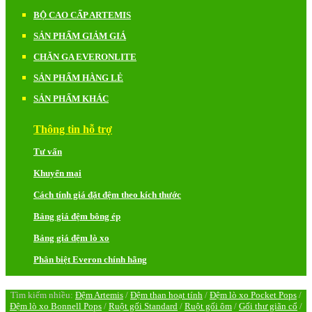
BỘ CAO CẤP ARTEMIS
SẢN PHẨM GIẢM GIÁ
CHĂN GA EVERONLITE
SẢN PHẨM HÀNG LẺ
SẢN PHẨM KHÁC
Thông tin hỗ trợ
Tư vấn
Khuyến mại
Cách tính giá đặt đệm theo kích thước
Bảng giá đệm bông ép
Bảng giá đệm lò xo
Phân biệt Everon chính hãng
Tìm kiếm nhiều:
Đệm Artemis
/
Đệm than hoạt tính
/
Đệm lò xo Pocket Pops
/
Đệm lò xo Bonnell Pops
/
Ruột gối Standard
/
Ruột gối ôm
/
Gối thư giãn cổ
/