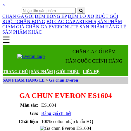
×
CHĂN GA GỐI
ĐỆM BÔNG ÉP
ĐỆM LÒ XO
RUỘT GỐI
RUỘT CHĂN BÔNG
BỘ CAO CẤP ARTEMIS
SẢN PHẨM
GIẢM GIÁ
CHĂN GA EVERONLITE
SẢN PHẨM HÀNG LẺ
SẢN PHẨM KHÁC
☰
Danh mục sản phẩm
CHĂN GA GỐI ĐỆM
HÀN QUỐC CHÍNH HÃNG
TRANG CHỦ
|
SẢN PHẨM
|
GIỚI THIỆU
|
LIÊN HỆ
SẢN PHẨM HÀNG LẺ
>
Ga chun Everon
GA CHUN EVERON ES1604
Màu sắc:
ES1604
Giá:
Bảng giá chi tiết
Chất liệu:
100% cotton nhập khẩu HQ