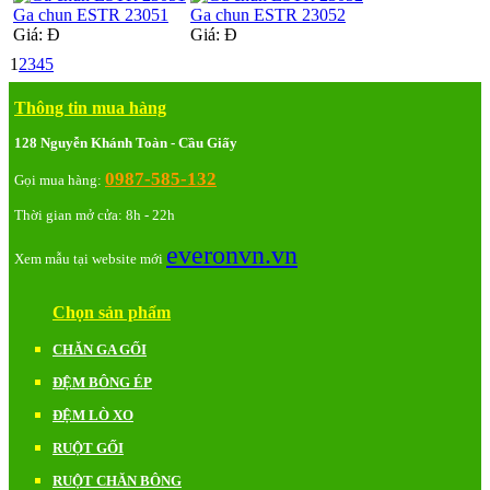
Ga chun ESTR 23051
Ga chun ESTR 23052
Giá:
Đ
Giá:
Đ
1
2
3
4
5
Thông tin mua hàng
128 Nguyễn Khánh Toàn - Cầu Giấy
0987-585-132
Gọi mua hàng:
Thời gian mở cửa: 8h - 22h
everonvn.vn
Xem mẫu tại website mới
Chọn sản phẩm
CHĂN GA GỐI
ĐỆM BÔNG ÉP
ĐỆM LÒ XO
RUỘT GỐI
RUỘT CHĂN BÔNG