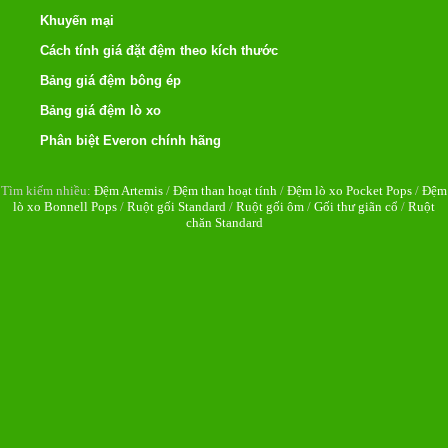
Khuyến mại
Cách tính giá đặt đệm theo kích thước
Bảng giá đệm bông ép
Bảng giá đệm lò xo
Phân biệt Everon chính hãng
Tìm kiếm nhiều:
Đệm Artemis
/
Đệm than hoạt tính
/
Đệm lò xo Pocket Pops
/
Đệm
lò xo Bonnell Pops
/
Ruột gối Standard
/
Ruột gối ôm
/
Gối thư giãn cổ
/
Ruột
chăn Standard