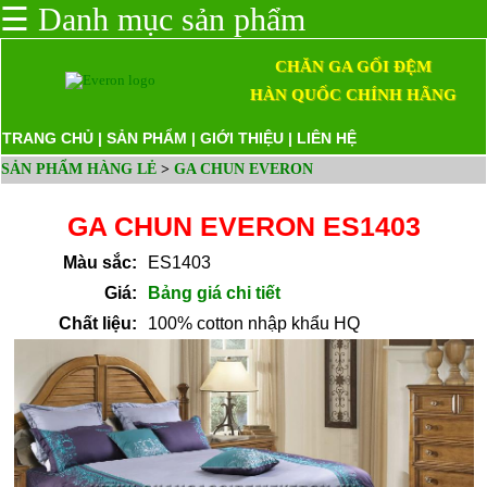
☰
Danh mục sản phẩm
CHĂN GA GỐI ĐỆM
HÀN QUỐC CHÍNH HÃNG
TRANG CHỦ
|
SẢN PHẨM
|
GIỚI THIỆU
|
LIÊN HỆ
SẢN PHẨM HÀNG LẺ
>
GA CHUN EVERON
GA CHUN EVERON ES1403
Màu sắc:
ES1403
Giá:
Bảng giá chi tiết
Chất liệu:
100% cotton nhập khẩu HQ