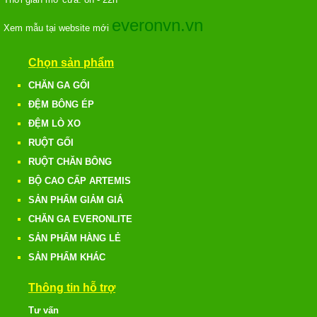
everonvn.vn
Xem mẫu tại website mới
Chọn sản phẩm
CHĂN GA GỐI
ĐỆM BÔNG ÉP
ĐỆM LÒ XO
RUỘT GỐI
RUỘT CHĂN BÔNG
BỘ CAO CẤP ARTEMIS
SẢN PHẨM GIẢM GIÁ
CHĂN GA EVERONLITE
SẢN PHẨM HÀNG LẺ
SẢN PHẨM KHÁC
Thông tin hỗ trợ
Tư vấn