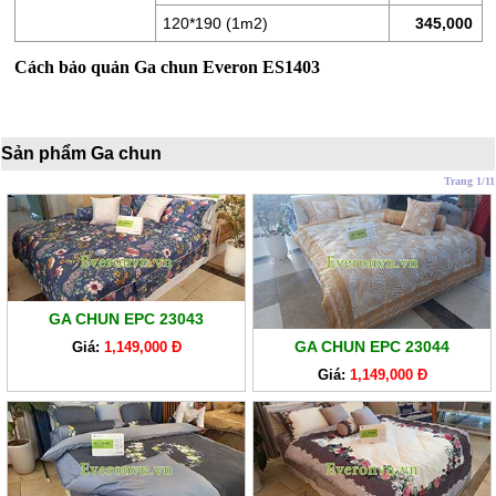
LÒ
120*190 (1m2)
345,000
XO
Cách bảo quản Ga chun Everon ES1403
RUỘT
GỐI
RUỘT
Sản phẩm Ga chun
CHĂN
Trang 1/11
BÔNG
BỘ
CAO
CẤP
ARTEMIS
GA CHUN EPC 23043
GA CHUN EPC 23044
Giá:
1,149,000 Đ
SẢN
PHẨM
Giá:
1,149,000 Đ
GIẢM
GIÁ
CHĂN