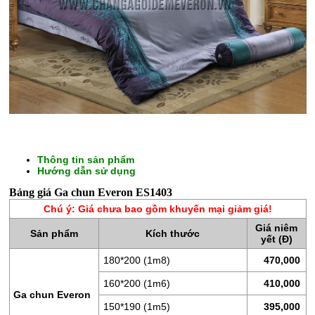
Thông tin sản phẩm
Hướng dẫn sử dụng
CHĂN
Bảng giá Ga chun Everon ES1403
GA
Chú ý: Giá chưa bao gồm khuyến mại giảm giá!
GỐI
Giá niêm
Sản phẩm
Kích thước
ĐỆM
yết (Đ)
BÔNG
180*200 (1m8)
470,000
ÉP
160*200 (1m6)
410,000
Ga chun Everon
ĐỆM
150*190 (1m5)
395,000