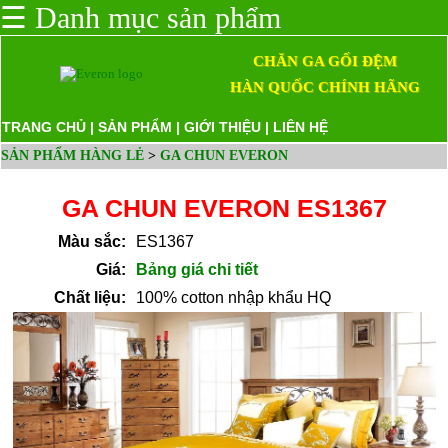
☰
Danh mục sản phẩm
CHĂN GA GỐI ĐỆM
HÀN QUỐC CHÍNH HÃNG
TRANG CHỦ
|
SẢN PHẨM
|
GIỚI THIỆU
|
LIÊN HỆ
SẢN PHẨM HÀNG LẺ
>
GA CHUN EVERON
GA CHUN EVERON ES1367
Màu sắc:
ES1367
Giá:
Bảng giá chi tiết
Chất liệu:
100% cotton nhập khẩu HQ