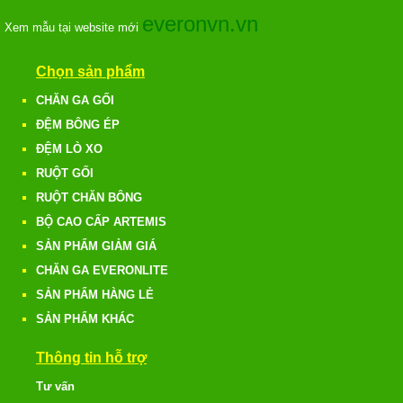
everonvn.vn
Xem mẫu tại website mới
Chọn sản phẩm
CHĂN GA GỐI
ĐỆM BÔNG ÉP
ĐỆM LÒ XO
RUỘT GỐI
RUỘT CHĂN BÔNG
BỘ CAO CẤP ARTEMIS
SẢN PHẨM GIẢM GIÁ
CHĂN GA EVERONLITE
SẢN PHẨM HÀNG LẺ
SẢN PHẨM KHÁC
Thông tin hỗ trợ
Tư vấn