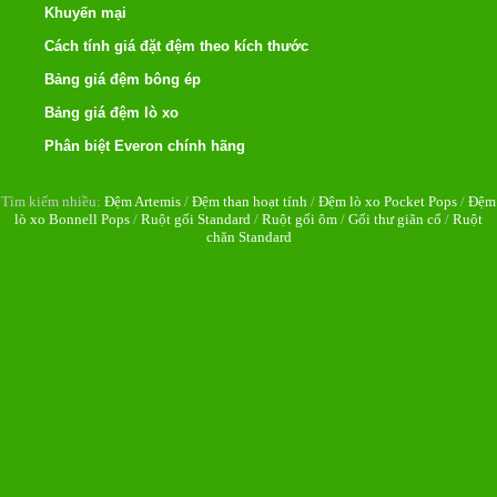
Khuyến mại
Cách tính giá đặt đệm theo kích thước
Bảng giá đệm bông ép
Bảng giá đệm lò xo
Phân biệt Everon chính hãng
Tìm kiếm nhiều:
Đệm Artemis
/
Đệm than hoạt tính
/
Đệm lò xo Pocket Pops
/
Đệm
lò xo Bonnell Pops
/
Ruột gối Standard
/
Ruột gối ôm
/
Gối thư giãn cổ
/
Ruột
chăn Standard