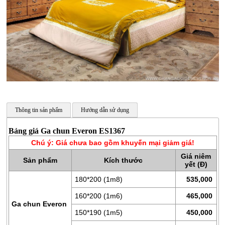
Thông tin sản phẩm
Hướng dẫn sử dụng
CHĂN
Bảng giá Ga chun Everon ES1367
GA
Chú ý: Giá chưa bao gồm khuyến mại giảm giá!
GỐI
Giá niêm
Sản phẩm
Kích thước
yết (Đ)
ĐỆM
180*200 (1m8)
535,000
BÔNG
ÉP
160*200 (1m6)
465,000
Ga chun Everon
ĐỆM
150*190 (1m5)
450,000