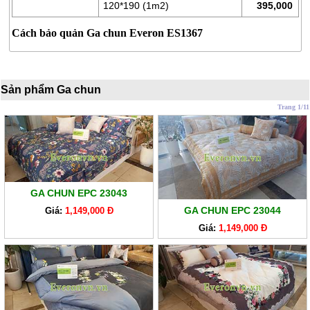
LÒ
120*190 (1m2)
395,000
XO
Cách bảo quản Ga chun Everon ES1367
RUỘT
GỐI
RUỘT
Sản phẩm Ga chun
CHĂN
Trang 1/11
BÔNG
BỘ
CAO
CẤP
ARTEMIS
GA CHUN EPC 23043
GA CHUN EPC 23044
Giá:
1,149,000 Đ
SẢN
Giá:
1,149,000 Đ
PHẨM
GIẢM
GIÁ
CHĂN