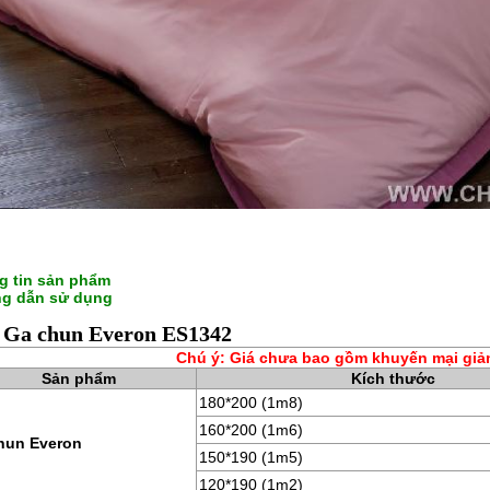
g tin sản phẩm
g dẫn sử dụng
á Ga chun Everon ES1342
Chú ý: Giá chưa bao gồm khuyến mại giả
Sản phẩm
Kích thước
180*200 (1m8)
160*200 (1m6)
hun Everon
150*190 (1m5)
120*190 (1m2)