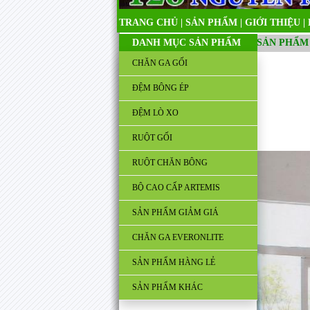
TRANG CHỦ
|
SẢN PHẨM
|
GIỚI THIỆU
|
DANH MỤC SẢN PHẨM
SẢN PHẨM
CHĂN GA GỐI
ĐỆM BÔNG ÉP
ĐỆM LÒ XO
RUỘT GỐI
RUỘT CHĂN BÔNG
BỘ CAO CẤP ARTEMIS
SẢN PHẨM GIẢM GIÁ
CHĂN GA EVERONLITE
SẢN PHẨM HÀNG LẺ
SẢN PHẨM KHÁC