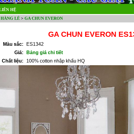
LIÊN HỆ
 HÀNG LẺ
>
GA CHUN EVERON
GA CHUN EVERON ES1
Màu sắc:
ES1342
Giá:
Bảng giá chi tiết
Chất liệu:
100% cotton nhập khẩu HQ