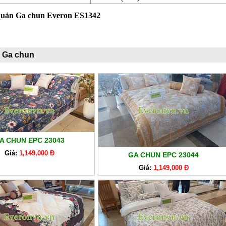
quản Ga chun Everon ES1342
 Ga chun
A CHUN EPC 23043
Giá:
1,149,000 Đ
GA CHUN EPC 23044
Giá:
1,149,000 Đ