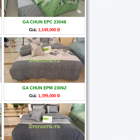
GA CHUN EPC 23048
Giá:
1,149,000 Đ
GA CHUN EPM 23062
Giá:
1,399,000 Đ