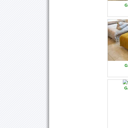
G
G
G