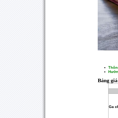
Thôn
Hướn
Bảng gi
Ga c