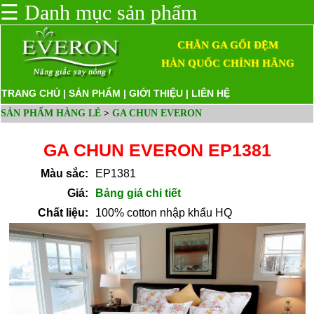
☰
Danh mục sản phẩm
CHĂN GA GỐI ĐỆM
HÀN QUỐC CHÍNH HÃNG
TRANG CHỦ
|
SẢN PHẨM
|
GIỚI THIỆU
|
LIÊN HỆ
SẢN PHẨM HÀNG LẺ
>
GA CHUN EVERON
GA CHUN EVERON EP1381
Màu sắc:
EP1381
Giá:
Bảng giá chi tiết
Chất liệu:
100% cotton nhập khẩu HQ