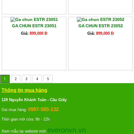
GA CHUN ESTR 23051
GA CHUN ESTR 23052
Giá:
899,000 Đ
Giá:
899,000 Đ
1
2
3
4
5
Thông tin mua hàng
128 Nguyễn Khánh Toàn - Cầu Giấy
0987-585-132
Gọi mua hàng:
Thời gian mở cửa: 8h - 22h
everonvn.vn
Xem mẫu tại website mới