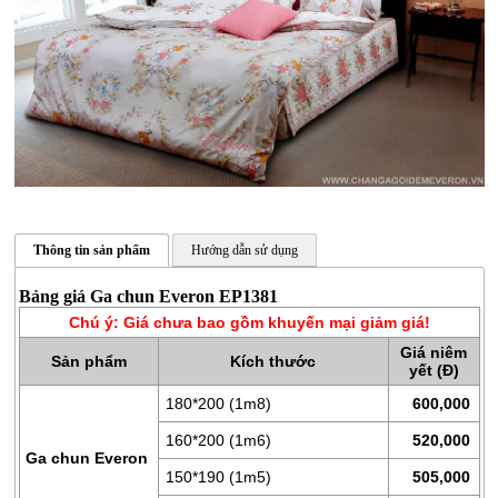
Thông tin sản phẩm
Hướng dẫn sử dụng
CHĂN
Bảng giá Ga chun Everon EP1381
GA
Chú ý: Giá chưa bao gồm khuyến mại giảm giá!
GỐI
Giá niêm
Sản phẩm
Kích thước
yết (Đ)
ĐỆM
BÔNG
180*200 (1m8)
600,000
ÉP
160*200 (1m6)
520,000
Ga chun Everon
ĐỆM
150*190 (1m5)
505,000
LÒ