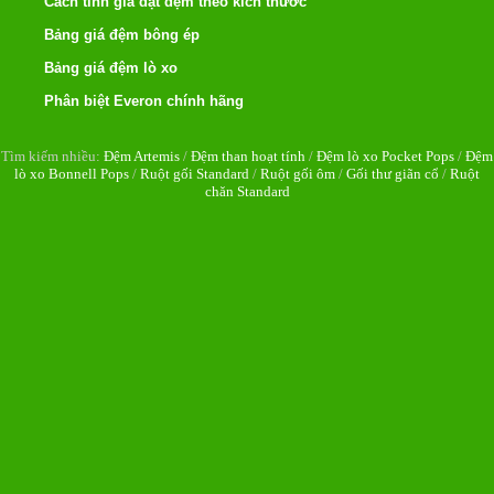
Cách tính giá đặt đệm theo kích thước
Bảng giá đệm bông ép
Bảng giá đệm lò xo
Phân biệt Everon chính hãng
Tìm kiếm nhiều:
Đệm Artemis
/
Đệm than hoạt tính
/
Đệm lò xo Pocket Pops
/
Đệm
lò xo Bonnell Pops
/
Ruột gối Standard
/
Ruột gối ôm
/
Gối thư giãn cổ
/
Ruột
chăn Standard