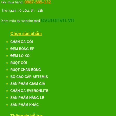
0987-585-132
Gọi mua hàng:
Thời gian mở cửa: 8h - 22h
everonvn.vn
Xem mẫu tại website mới
Chọn sản phẩm
CHĂN GA GỐI
ĐỆM BÔNG ÉP
ĐỆM LÒ XO
RUỘT GỐI
RUỘT CHĂN BÔNG
BỘ CAO CẤP ARTEMIS
SẢN PHẨM GIẢM GIÁ
CHĂN GA EVERONLITE
SẢN PHẨM HÀNG LẺ
SẢN PHẨM KHÁC
Thông tin hỗ trợ