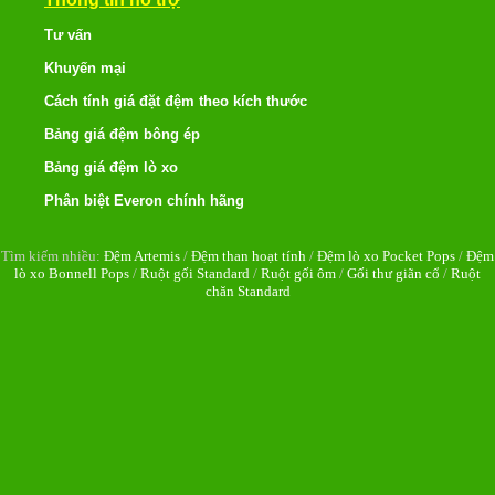
Tư vấn
Khuyến mại
Cách tính giá đặt đệm theo kích thước
Bảng giá đệm bông ép
Bảng giá đệm lò xo
Phân biệt Everon chính hãng
Tìm kiếm nhiều:
Đệm Artemis
/
Đệm than hoạt tính
/
Đệm lò xo Pocket Pops
/
Đệm
lò xo Bonnell Pops
/
Ruột gối Standard
/
Ruột gối ôm
/
Gối thư giãn cổ
/
Ruột
chăn Standard