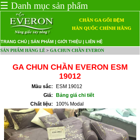
☰
Danh mục sản phẩm
CHĂN GA GỐI ĐỆM
HÀN QUỐC CHÍNH HÃNG
TRANG CHỦ
|
SẢN PHẨM
|
GIỚI THIỆU
|
LIÊN HỆ
SẢN PHẨM HÀNG LẺ
>
GA CHUN CHẦN EVERON
GA CHUN CHẦN EVERON ESM
19012
Màu sắc:
ESM 19012
Giá:
Bảng giá chi tiết
Chất liệu:
100% Modal