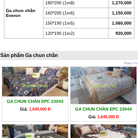
LÒ
180*200 (1m8)
1,270,000
XO
Ga chun chần
160*200 (1m6)
1,150,000
Everon
RUỘT
150*190 (1m5)
1,060,000
GỐI
120*190 (1m2)
920,000
RUỘT
CHĂN
BÔNG
Sản phẩm Ga chun chần
Trang 1/11
BỘ
CAO
CẤP
ARTEMIS
SẢN
GA CHUN CHẦN EPC 23043
PHẨM
GA CHUN CHẦN EPC 23044
Giá:
1,649,000 Đ
GIẢM
Giá:
1,649,000 Đ
GIÁ
CHĂN