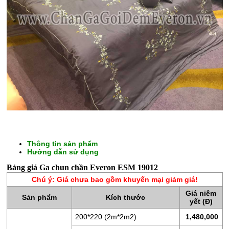
CHĂN
GA
Thông tin sản phẩm
Hướng dẫn sử dụng
GỐI
Bảng giá Ga chun chần Everon ESM 19012
ĐỆM
Chú ý: Giá chưa bao gồm khuyến mại giảm giá!
BÔNG
Giá niêm
Sản phẩm
Kích thước
ÉP
yết (Đ)
200*220 (2m*2m2)
1,480,000
ĐỆM