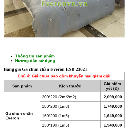
Thông tin sản phẩm
Hướng dẫn sử dụng
Bảng giá Ga chun chần Everon ESB 23021
CHĂN
Chú ý: Giá chưa bao gồm khuyến mại giảm giá!
GA
Giá niêm
GỐI
Sản phẩm
Kích thước
yết (Đ)
ĐỆM
200*220 (2m*2m2)
2,099,000
BÔNG
180*200 (1m8)
1,749,000
ÉP
Ga chun chần
160*200 (1m6)
1,649,000
Everon
ĐỆM
150*190 (1m5)
1,549,000