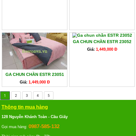
GA CHUN CHẦN ESTR 23052
Giá:
1,449,000 Đ
GA CHUN CHẦN ESTR 23051
Giá:
1,449,000 Đ
1
2
3
4
5
Thông tin mua hàng
128 Nguyễn Khánh Toàn - Cầu Giấy
0987-585-132
Gọi mua hàng: