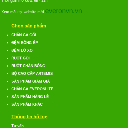
Thời gian mở cửa: 8h - 22h
everonvn.vn
Xem mẫu tại website mới
Chọn sản phẩm
CHĂN GA GỐI
ĐỆM BÔNG ÉP
ĐỆM LÒ XO
RUỘT GỐI
RUỘT CHĂN BÔNG
BỘ CAO CẤP ARTEMIS
SẢN PHẨM GIẢM GIÁ
CHĂN GA EVERONLITE
SẢN PHẨM HÀNG LẺ
SẢN PHẨM KHÁC
Thông tin hỗ trợ
Tư vấn