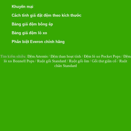
Khuyến mại
Cách tính giá đặt đệm theo kích thước
Bảng giá đệm bông ép
Bảng giá đệm lò xo
Phân biệt Everon chính hãng
Tìm kiếm nhiều:
Đệm Artemis
/
Đệm than hoạt tính
/
Đệm lò xo Pocket Pops
/
Đệm
lò xo Bonnell Pops
/
Ruột gối Standard
/
Ruột gối ôm
/
Gối thư giãn cổ
/
Ruột
chăn Standard