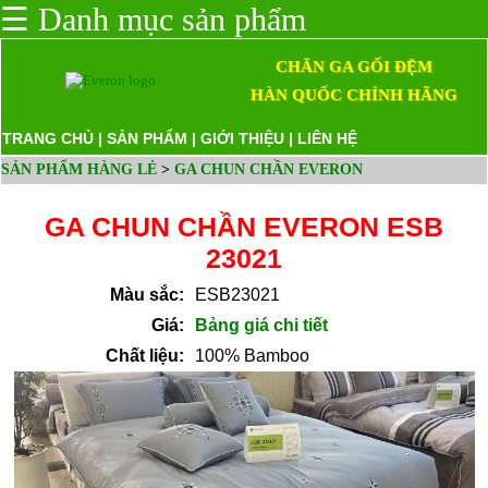
☰
Danh mục sản phẩm
CHĂN GA GỐI ĐỆM
HÀN QUỐC CHÍNH HÃNG
TRANG CHỦ
|
SẢN PHẨM
|
GIỚI THIỆU
|
LIÊN HỆ
SẢN PHẨM HÀNG LẺ
>
GA CHUN CHẦN EVERON
GA CHUN CHẦN EVERON ESB
23021
Màu sắc:
ESB23021
Giá:
Bảng giá chi tiết
Chất liệu:
100% Bamboo