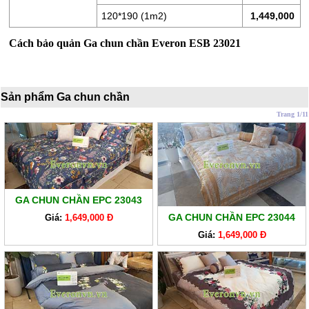
LÒ
XO
120*190 (1m2)
1,449,000
RUỘT
Cách bảo quản Ga chun chần Everon ESB 23021
GỐI
RUỘT
Sản phẩm Ga chun chần
CHĂN
Trang 1/11
BÔNG
BỘ
CAO
CẤP
ARTEMIS
GA CHUN CHẦN EPC 23043
GA CHUN CHẦN EPC 23044
SẢN
Giá:
1,649,000 Đ
PHẨM
Giá:
1,649,000 Đ
GIẢM
GIÁ
CHĂN