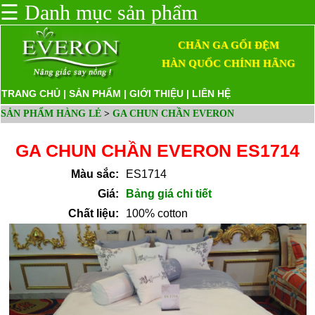
☰
Danh mục sản phẩm
CHĂN GA GỐI ĐỆM
HÀN QUỐC CHÍNH HÃNG
TRANG CHỦ
|
SẢN PHẨM
|
GIỚI THIỆU
|
LIÊN HỆ
SẢN PHẨM HÀNG LẺ
>
GA CHUN CHẦN EVERON
GA CHUN CHẦN EVERON ES1714
Màu sắc:
ES1714
Giá:
Bảng giá chi tiết
Chất liệu:
100% cotton