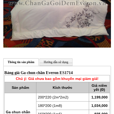
Thông tin sản phẩm
Hướng dẫn sử dụng
CHĂN
GA
Bảng giá Ga chun chần Everon ES1714
GỐI
Chú ý: Giá chưa bao gồm khuyến mại giảm giá!
Giá niêm
ĐỆM
Sản phẩm
Kích thước
yết (Đ)
BÔNG
200*220 (2m*2m2)
1,199,000
ÉP
180*200 (1m8)
1,034,000
ĐỆM
Ga chun chần