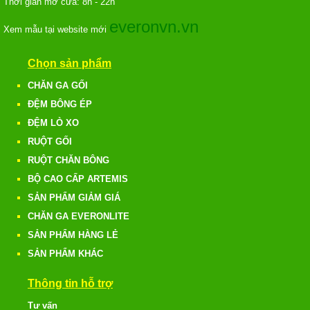
Thời gian mở cửa: 8h - 22h
everonvn.vn
Xem mẫu tại website mới
Chọn sản phẩm
CHĂN GA GỐI
ĐỆM BÔNG ÉP
ĐỆM LÒ XO
RUỘT GỐI
RUỘT CHĂN BÔNG
BỘ CAO CẤP ARTEMIS
SẢN PHẨM GIẢM GIÁ
CHĂN GA EVERONLITE
SẢN PHẨM HÀNG LẺ
SẢN PHẨM KHÁC
Thông tin hỗ trợ
Tư vấn