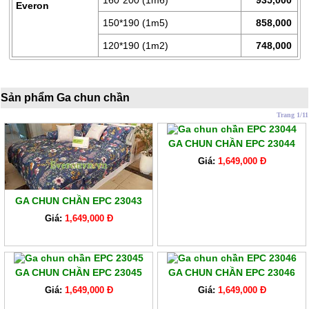
LÒ
160*200 (1m6)
935,000
Everon
XO
150*190 (1m5)
858,000
RUỘT
120*190 (1m2)
748,000
GỐI
RUỘT
Sản phẩm Ga chun chần
CHĂN
BÔNG
Trang 1/11
BỘ
GA CHUN CHẦN EPC 23044
CAO
Giá:
1,649,000 Đ
CẤP
ARTEMIS
GA CHUN CHẦN EPC 23043
SẢN
Giá:
1,649,000 Đ
PHẨM
GIẢM
GIÁ
GA CHUN CHẦN EPC 23045
GA CHUN CHẦN EPC 23046
Giá:
1,649,000 Đ
Giá:
1,649,000 Đ
CHĂN