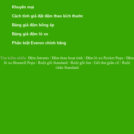
Khuyến mại
Cách tính giá đặt đệm theo kích thước
Bảng giá đệm bông ép
Bảng giá đệm lò xo
Phân biệt Everon chính hãng
Tìm kiếm nhiều:
Đệm Artemis
/
Đệm than hoạt tính
/
Đệm lò xo Pocket Pops
/
Đệm
lò xo Bonnell Pops
/
Ruột gối Standard
/
Ruột gối ôm
/
Gối thư giãn cổ
/
Ruột
chăn Standard