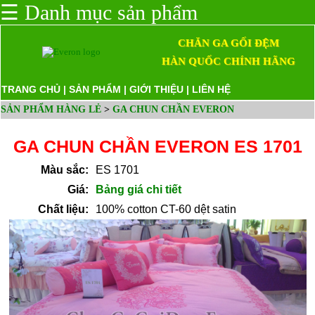
☰
Danh mục sản phẩm
CHĂN GA GỐI ĐỆM
HÀN QUỐC CHÍNH HÃNG
TRANG CHỦ
|
SẢN PHẨM
|
GIỚI THIỆU
|
LIÊN HỆ
SẢN PHẨM HÀNG LẺ
>
GA CHUN CHẦN EVERON
GA CHUN CHẦN EVERON ES 1701
Màu sắc:
ES 1701
Giá:
Bảng giá chi tiết
Chất liệu:
100% cotton CT-60 dệt satin