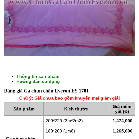
Thông tin sản phẩm
CHĂN
Hướng dẫn sử dụng
GA
Bảng giá Ga chun chần Everon ES 1701
GỐI
Chú ý: Giá chưa bao gồm khuyến mại giảm giá!
Giá niêm
ĐỆM
Sản phẩm
Kích thước
yết (Đ)
BÔNG
200*220 (2m*2m2)
1,474,000
ÉP
180*200 (1m8)
1,265,000
ĐỆM
Ga chun chần