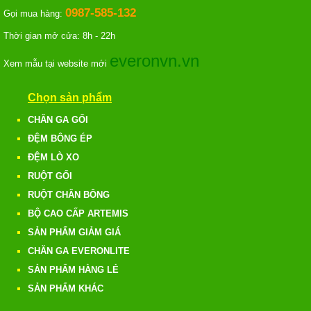
0987-585-132
Gọi mua hàng:
Thời gian mở cửa: 8h - 22h
everonvn.vn
Xem mẫu tại website mới
Chọn sản phẩm
CHĂN GA GỐI
ĐỆM BÔNG ÉP
ĐỆM LÒ XO
RUỘT GỐI
RUỘT CHĂN BÔNG
BỘ CAO CẤP ARTEMIS
SẢN PHẨM GIẢM GIÁ
CHĂN GA EVERONLITE
SẢN PHẨM HÀNG LẺ
SẢN PHẨM KHÁC