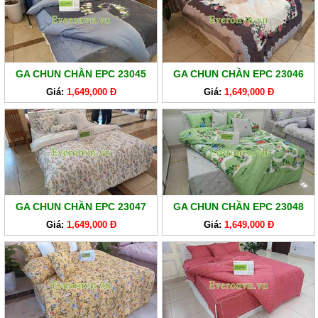
GA
EVERONLITE
SẢN
PHẨM
GA CHUN CHẦN EPC 23045
GA CHUN CHẦN EPC 23046
HÀNG
Giá:
1,649,000 Đ
Giá:
1,649,000 Đ
LẺ
SẢN
PHẨM
KHÁC
GA CHUN CHẦN EPC 23047
GA CHUN CHẦN EPC 23048
Giá:
1,649,000 Đ
Giá:
1,649,000 Đ