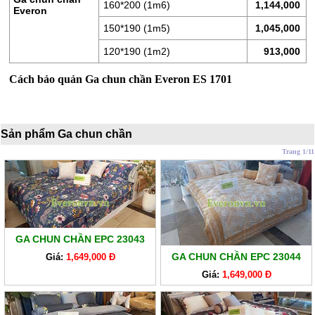
LÒ
160*200 (1m6)
1,144,000
Everon
XO
150*190 (1m5)
1,045,000
RUỘT
120*190 (1m2)
913,000
GỐI
Cách bảo quản Ga chun chần Everon ES 1701
RUỘT
CHĂN
BÔNG
Sản phẩm Ga chun chần
BỘ
Trang 1/11
CAO
CẤP
ARTEMIS
SẢN
GA CHUN CHẦN EPC 23043
PHẨM
GA CHUN CHẦN EPC 23044
GIẢM
Giá:
1,649,000 Đ
GIÁ
Giá:
1,649,000 Đ
CHĂN