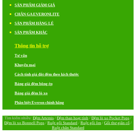
SẢN PHẨM GIẢM GIÁ
CHĂN GA EVERONLITE
SẢN PHẨM HÀNG LẺ
SẢN PHẨM KHÁC
Thông tin hỗ trợ
Tư vấn
Khuyến mại
Cách tính giá đặt đệm theo kích thước
Bảng giá đệm bông ép
Bảng giá đệm lò xo
Phân biệt Everon chính hãng
Tìm kiếm nhiều:
Đệm Artemis
/
Đệm than hoạt tính
/
Đệm lò xo Pocket Pops
/
Đệm lò xo Bonnell Pops
/
Ruột gối Standard
/
Ruột gối ôm
/
Gối thư giãn cổ
/
Ruột chăn Standard