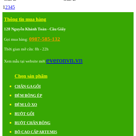
1
2
3
4
5
Thông tin mua hàng
128 Nguyễn Khánh Toàn - Cầu Giấy
0987-585-132
Gọi mua hàng:
Thời gian mở cửa: 8h - 22h
everonvn.vn
Xem mẫu tại website mới
Chọn sản phẩm
CHĂN GA GỐI
ĐỆM BÔNG ÉP
ĐỆM LÒ XO
RUỘT GỐI
RUỘT CHĂN BÔNG
BỘ CAO CẤP ARTEMIS