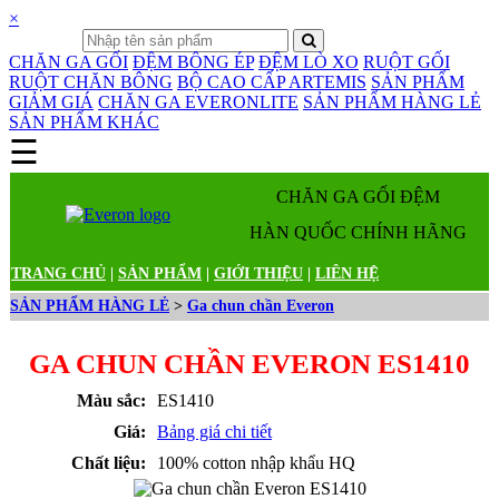
×
CHĂN GA GỐI
ĐỆM BÔNG ÉP
ĐỆM LÒ XO
RUỘT GỐI
RUỘT CHĂN BÔNG
BỘ CAO CẤP ARTEMIS
SẢN PHẨM
GIẢM GIÁ
CHĂN GA EVERONLITE
SẢN PHẨM HÀNG LẺ
SẢN PHẨM KHÁC
☰
Danh mục sản phẩm
CHĂN GA GỐI ĐỆM
HÀN QUỐC CHÍNH HÃNG
TRANG CHỦ
|
SẢN PHẨM
|
GIỚI THIỆU
|
LIÊN HỆ
SẢN PHẨM HÀNG LẺ
>
Ga chun chần Everon
GA CHUN CHẦN EVERON ES1410
Màu sắc:
ES1410
Giá:
Bảng giá chi tiết
Chất liệu:
100% cotton nhập khẩu HQ