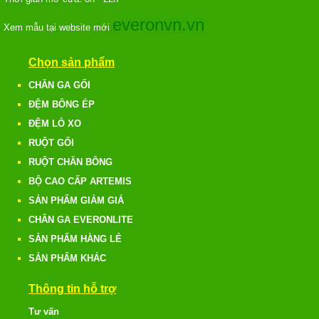
everonvn.vn
Xem mẫu tại website mới
Chọn sản phẩm
CHĂN GA GỐI
ĐỆM BÔNG ÉP
ĐỆM LÒ XO
RUỘT GỐI
RUỘT CHĂN BÔNG
BỘ CAO CẤP ARTEMIS
SẢN PHẨM GIẢM GIÁ
CHĂN GA EVERONLITE
SẢN PHẨM HÀNG LẺ
SẢN PHẨM KHÁC
Thông tin hỗ trợ
Tư vấn