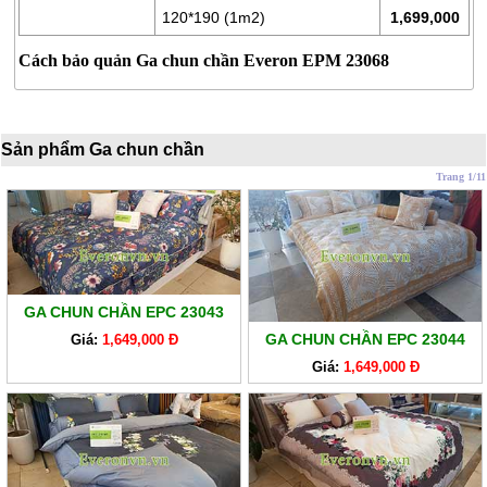
LÒ
120*190 (1m2)
1,699,000
XO
Cách bảo quản Ga chun chần Everon EPM 23068
RUỘT
GỐI
RUỘT
Sản phẩm Ga chun chần
CHĂN
Trang 1/11
BÔNG
BỘ
CAO
CẤP
ARTEMIS
GA CHUN CHẦN EPC 23043
GA CHUN CHẦN EPC 23044
Giá:
1,649,000 Đ
SẢN
Giá:
1,649,000 Đ
PHẨM
GIẢM
GIÁ
CHĂN