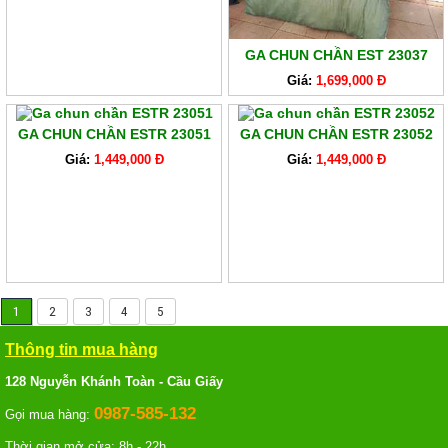
GA CHUN CHẦN EST 23037
Giá:
1,699,000 Đ
GA CHUN CHẦN ESTR 23051
GA CHUN CHẦN ESTR 23052
Giá:
1,449,000 Đ
Giá:
1,449,000 Đ
1
2
3
4
5
Thông tin mua hàng
128 Nguyễn Khánh Toàn - Cầu Giấy
0987-585-132
Gọi mua hàng:
Thời gian mở cửa: 8h - 22h