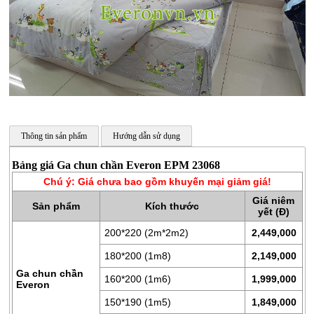
Thông tin sản phẩm
Hướng dẫn sử dụng
Bảng giá Ga chun chần Everon EPM 23068
CHĂN
Chú ý: Giá chưa bao gồm khuyến mại giảm giá!
GA
Giá niêm
Sản phẩm
Kích thước
GỐI
yết (Đ)
200*220 (2m*2m2)
2,449,000
ĐỆM
BÔNG
180*200 (1m8)
2,149,000
ÉP
Ga chun chần
160*200 (1m6)
1,999,000
Everon
ĐỆM
150*190 (1m5)
1,849,000