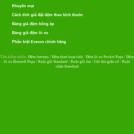
Khuyến mại
Cách tính giá đặt đệm theo kích thước
Bảng giá đệm bông ép
Bảng giá đệm lò xo
Phân biệt Everon chính hãng
Tìm kiếm nhiều:
Đệm Artemis
/
Đệm than hoạt tính
/
Đệm lò xo Pocket Pops
/
Đệm
lò xo Bonnell Pops
/
Ruột gối Standard
/
Ruột gối ôm
/
Gối thư giãn cổ
/
Ruột
chăn Standard