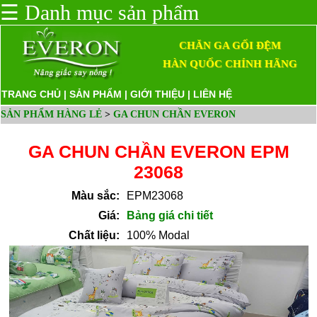
☰
Danh mục sản phẩm
CHĂN GA GỐI ĐỆM
HÀN QUỐC CHÍNH HÃNG
TRANG CHỦ
|
SẢN PHẨM
|
GIỚI THIỆU
|
LIÊN HỆ
SẢN PHẨM HÀNG LẺ
>
GA CHUN CHẦN EVERON
GA CHUN CHẦN EVERON EPM
23068
Màu sắc:
EPM23068
Giá:
Bảng giá chi tiết
Chất liệu:
100% Modal