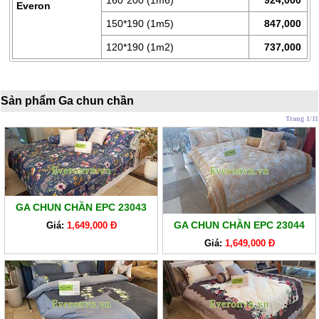
LÒ
160*200 (1m6)
924,000
Everon
XO
150*190 (1m5)
847,000
RUỘT
120*190 (1m2)
737,000
GỐI
RUỘT
Sản phẩm Ga chun chần
CHĂN
BÔNG
Trang 1/11
BỘ
CAO
CẤP
ARTEMIS
GA CHUN CHẦN EPC 23043
SẢN
GA CHUN CHẦN EPC 23044
Giá:
1,649,000 Đ
PHẨM
Giá:
1,649,000 Đ
GIẢM
GIÁ
CHĂN