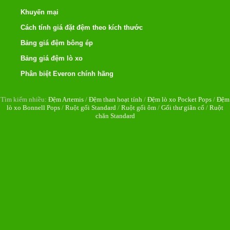
Khuyến mại
Cách tính giá đặt đệm theo kích thước
Bảng giá đệm bông ép
Bảng giá đệm lò xo
Phân biệt Everon chính hãng
Tìm kiếm nhiều:
Đệm Artemis
/
Đệm than hoạt tính
/
Đệm lò xo Pocket Pops
/
Đệm
lò xo Bonnell Pops
/
Ruột gối Standard
/
Ruột gối ôm
/
Gối thư giãn cổ
/
Ruột
chăn Standard