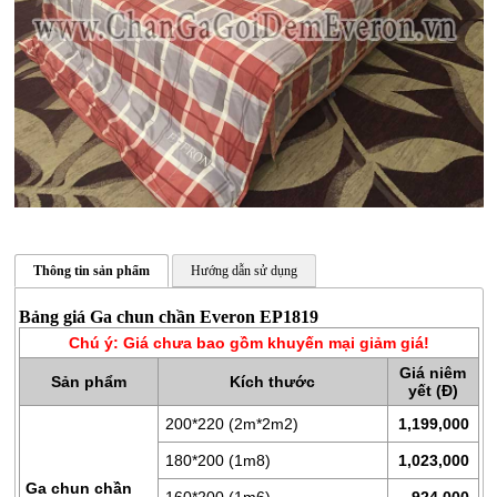
Thông tin sản phẩm
Hướng dẫn sử dụng
CHĂN
GA
Bảng giá Ga chun chần Everon EP1819
GỐI
Chú ý: Giá chưa bao gồm khuyến mại giảm giá!
Giá niêm
ĐỆM
Sản phẩm
Kích thước
yết (Đ)
BÔNG
200*220 (2m*2m2)
1,199,000
ÉP
180*200 (1m8)
1,023,000
ĐỆM
Ga chun chần