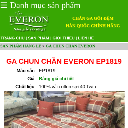
☰
Danh mục sản phẩm
CHĂN GA GỐI ĐỆM
HÀN QUỐC CHÍNH HÃNG
TRANG CHỦ
|
SẢN PHẨM
|
GIỚI THIỆU
|
LIÊN HỆ
SẢN PHẨM HÀNG LẺ
>
GA CHUN CHẦN EVERON
GA CHUN CHẦN EVERON EP1819
Màu sắc:
EP1819
Giá:
Bảng giá chi tiết
Chất liệu:
100% vải cotton sợi 40 Twin