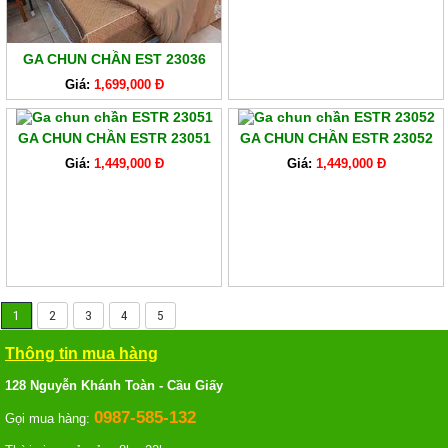
GA CHUN CHẦN EST 23036
Giá:
1,699,000 Đ
GA CHUN CHẦN ESTR 23051
GA CHUN CHẦN ESTR 23052
Giá:
1,449,000 Đ
Giá:
1,449,000 Đ
1
2
3
4
5
Thông tin mua hàng
128 Nguyễn Khánh Toàn - Cầu Giấy
0987-585-132
Gọi mua hàng: