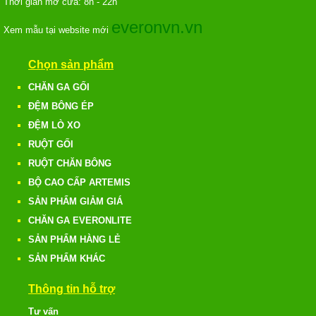
Thời gian mở cửa: 8h - 22h
everonvn.vn
Xem mẫu tại website mới
Chọn sản phẩm
CHĂN GA GỐI
ĐỆM BÔNG ÉP
ĐỆM LÒ XO
RUỘT GỐI
RUỘT CHĂN BÔNG
BỘ CAO CẤP ARTEMIS
SẢN PHẨM GIẢM GIÁ
CHĂN GA EVERONLITE
SẢN PHẨM HÀNG LẺ
SẢN PHẨM KHÁC
Thông tin hỗ trợ
Tư vấn