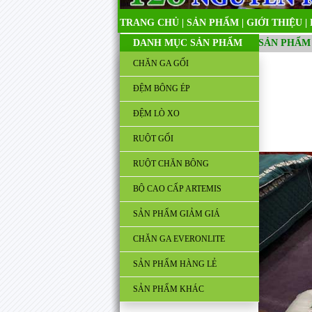
TRANG CHỦ
|
SẢN PHẨM
|
GIỚI THIỆU
|
DANH MỤC SẢN PHẨM
SẢN PHẨM
CHĂN GA GỐI
ĐỆM BÔNG ÉP
ĐỆM LÒ XO
RUỘT GỐI
RUỘT CHĂN BÔNG
BỘ CAO CẤP ARTEMIS
SẢN PHẨM GIẢM GIÁ
CHĂN GA EVERONLITE
SẢN PHẨM HÀNG LẺ
SẢN PHẨM KHÁC