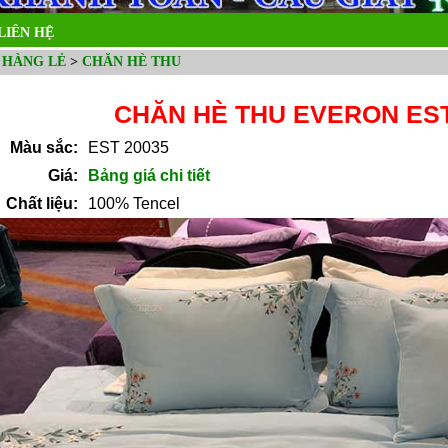
LIÊN HỆ
 HÀNG LẺ
>
CHĂN HÈ THU
CHĂN HÈ THU EVERON EST
Màu sắc:
EST 20035
Giá:
Bảng giá chi tiết
Chất liệu:
100% Tencel