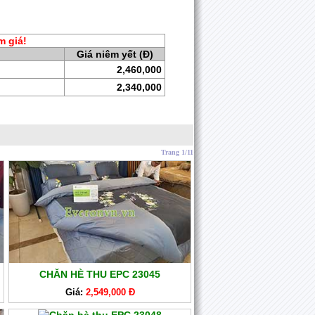
m giá!
Giá niêm yết (Đ)
2,460,000
2,340,000
Trang 1/11
CHĂN HÈ THU EPC 23045
Giá:
2,549,000 Đ