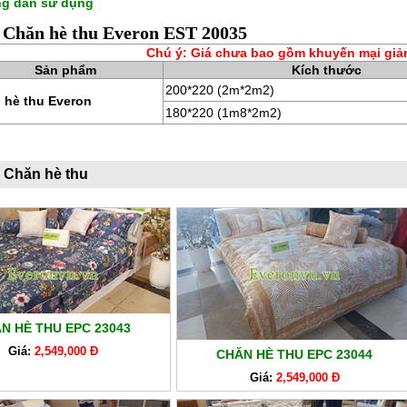
g dẫn sử dụng
 Chăn hè thu Everon EST 20035
Chú ý: Giá chưa bao gồm khuyến mại giả
Sản phẩm
Kích thước
200*220 (2m*2m2)
 hè thu Everon
180*220 (1m8*2m2)
 Chăn hè thu
N HÈ THU EPC 23043
Giá:
2,549,000 Đ
CHĂN HÈ THU EPC 23044
Giá:
2,549,000 Đ