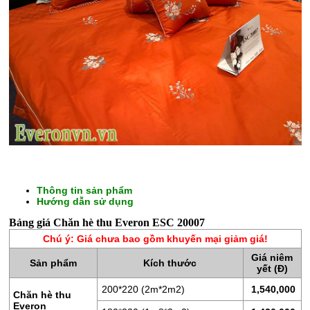
CHĂN
GA
Thông tin sản phẩm
Hướng dẫn sử dụng
GỐI
Bảng giá Chăn hè thu Everon ESC 20007
ĐỆM
Chú ý: Giá chưa bao gồm khuyến mại giảm giá!
BÔNG
Giá niêm
Sản phẩm
Kích thước
ÉP
yết (Đ)
200*220 (2m*2m2)
1,540,000
ĐỆM
Chăn hè thu
Everon
LÒ