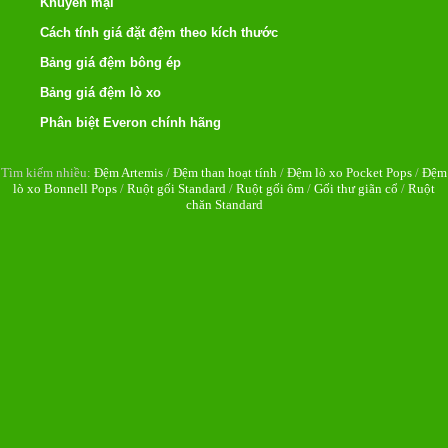
Khuyến mại
Cách tính giá đặt đệm theo kích thước
Bảng giá đệm bông ép
Bảng giá đệm lò xo
Phân biệt Everon chính hãng
Tìm kiếm nhiều:
Đệm Artemis
/
Đệm than hoạt tính
/
Đệm lò xo Pocket Pops
/
Đệm
lò xo Bonnell Pops
/
Ruột gối Standard
/
Ruột gối ôm
/
Gối thư giãn cổ
/
Ruột
chăn Standard