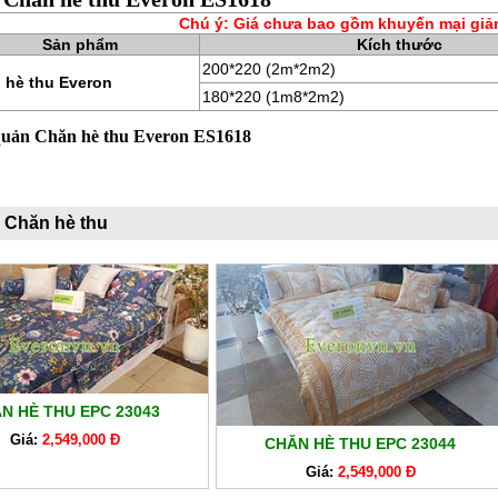
Chú ý: Giá chưa bao gồm khuyến mại giả
Sản phẩm
Kích thước
200*220 (2m*2m2)
 hè thu Everon
180*220 (1m8*2m2)
quản Chăn hè thu Everon ES1618
 Chăn hè thu
N HÈ THU EPC 23043
Giá:
2,549,000 Đ
CHĂN HÈ THU EPC 23044
Giá:
2,549,000 Đ