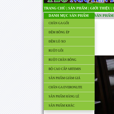
TRANG CHỦ
|
SẢN PHẨM
|
GIỚI THIỆU
|
DANH MỤC SẢN PHẨM
SẢN PHẨM
CHĂN GA GỐI
ĐỆM BÔNG ÉP
ĐỆM LÒ XO
RUỘT GỐI
RUỘT CHĂN BÔNG
BỘ CAO CẤP ARTEMIS
SẢN PHẨM GIẢM GIÁ
CHĂN GA EVERONLITE
SẢN PHẨM HÀNG LẺ
SẢN PHẨM KHÁC