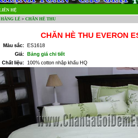
LIÊN HỆ
 HÀNG LẺ
>
CHĂN HÈ THU
CHĂN HÈ THU EVERON E
Màu sắc:
ES1618
Giá:
Bảng giá chi tiết
Chất liệu:
100% cotton nhập khẩu HQ