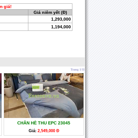
m giá!
Giá niêm yết (Đ)
1,293,000
1,194,000
Trang 1/11
CHĂN HÈ THU EPC 23045
Giá:
2,549,000 Đ