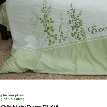
g tin sản phẩm
g dẫn sử dụng
 Chăn hè thu Everon ES1618