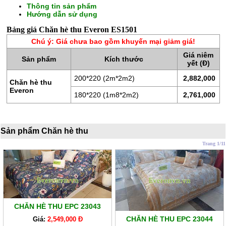
Thông tin sản phẩm
Hướng dẫn sử dụng
Bảng giá Chăn hè thu Everon ES1501
Chú ý: Giá chưa bao gồm khuyến mại giảm giá!
Giá niêm
Sản phẩm
Kích thước
yết (Đ)
200*220 (2m*2m2)
2,882,000
Chăn hè thu
Everon
180*220 (1m8*2m2)
2,761,000
CHĂN
GA
Sản phẩm Chăn hè thu
GỐI
Trang 1/11
ĐỆM
BÔNG
ÉP
ĐỆM
CHĂN HÈ THU EPC 23043
LÒ
CHĂN HÈ THU EPC 23044
Giá:
2,549,000 Đ
XO