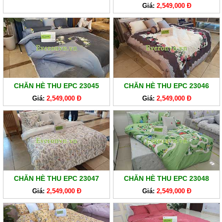
Giá:
2,549,000 Đ
RUỘT
GỐI
RUỘT
CHĂN
BÔNG
CHĂN HÈ THU EPC 23045
CHĂN HÈ THU EPC 23046
BỘ
CAO
Giá:
2,549,000 Đ
Giá:
2,549,000 Đ
CẤP
ARTEMIS
SẢN
PHẨM
GIẢM
GIÁ
CHĂN HÈ THU EPC 23047
CHĂN HÈ THU EPC 23048
Giá:
2,549,000 Đ
Giá:
2,549,000 Đ
CHĂN
GA
EVERONLITE