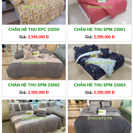
SẢN
PHẨM
HÀNG
LẺ
CHĂN HÈ THU EPC 23050
CHĂN HÈ THU EPM 23061
Giá:
2,549,000 Đ
Giá:
2,599,000 Đ
SẢN
PHẨM
KHÁC
CHĂN HÈ THU EPM 23062
CHĂN HÈ THU EPM 23063
Giá:
2,599,000 Đ
Giá:
2,599,000 Đ