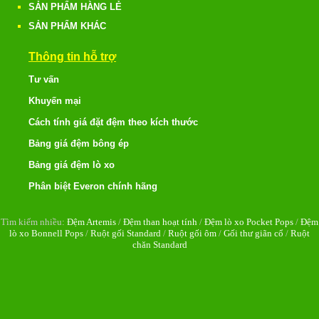
SẢN PHẨM HÀNG LẺ
SẢN PHẨM KHÁC
Thông tin hỗ trợ
Tư vấn
Khuyến mại
Cách tính giá đặt đệm theo kích thước
Bảng giá đệm bông ép
Bảng giá đệm lò xo
Phân biệt Everon chính hãng
Tìm kiếm nhiều:
Đệm Artemis
/
Đệm than hoạt tính
/
Đệm lò xo Pocket Pops
/
Đệm
lò xo Bonnell Pops
/
Ruột gối Standard
/
Ruột gối ôm
/
Gối thư giãn cổ
/
Ruột
chăn Standard