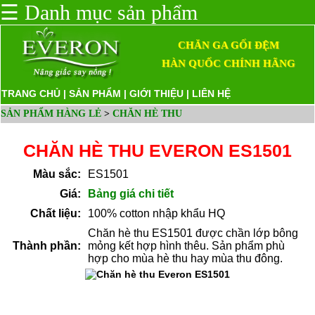
☰
Danh mục sản phẩm
CHĂN GA GỐI ĐỆM
HÀN QUỐC CHÍNH HÃNG
TRANG CHỦ
|
SẢN PHẨM
|
GIỚI THIỆU
|
LIÊN HỆ
SẢN PHẨM HÀNG LẺ
>
CHĂN HÈ THU
CHĂN HÈ THU EVERON ES1501
Màu sắc:
ES1501
Giá:
Bảng giá chi tiết
Chất liệu:
100% cotton nhập khẩu HQ
Chăn hè thu ES1501 được chần lớp bông
Thành phần:
mỏng kết hợp hình thêu. Sản phẩm phù
hợp cho mùa hè thu hay mùa thu đông.