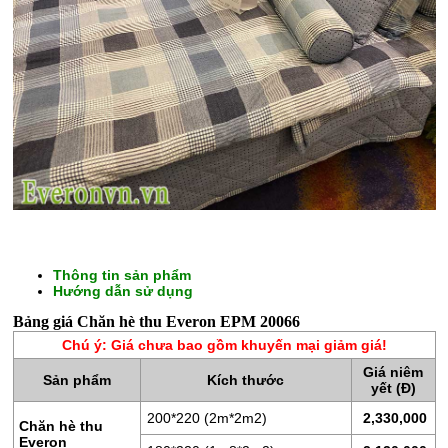
CHĂN
GA
Thông tin sản phẩm
Hướng dẫn sử dụng
GỐI
Bảng giá Chăn hè thu Everon EPM 20066
ĐỆM
Chú ý: Giá chưa bao gồm khuyến mại giảm giá!
BÔNG
Giá niêm
Sản phẩm
Kích thước
ÉP
yết (Đ)
200*220 (2m*2m2)
2,330,000
ĐỆM
Chăn hè thu
Everon
LÒ