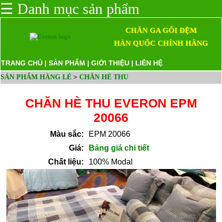
☰
Danh mục sản phẩm
CHĂN GA GỐI ĐỆM
HÀN QUỐC CHÍNH HÃNG
TRANG CHỦ
|
SẢN PHẨM
|
GIỚI THIỆU
|
LIÊN HỆ
SẢN PHẨM HÀNG LẺ
>
CHĂN HÈ THU
CHĂN HÈ THU EVERON EPM
20066
Màu sắc:
EPM 20066
Giá:
Bảng giá chi tiết
Chất liệu:
100% Modal