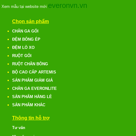
everonvn.vn
Xem mẫu tại website mới
Chọn sản phẩm
CHĂN GA GỐI
ĐỆM BÔNG ÉP
ĐỆM LÒ XO
RUỘT GỐI
RUỘT CHĂN BÔNG
BỘ CAO CẤP ARTEMIS
SẢN PHẨM GIẢM GIÁ
CHĂN GA EVERONLITE
SẢN PHẨM HÀNG LẺ
SẢN PHẨM KHÁC
Thông tin hỗ trợ
Tư vấn