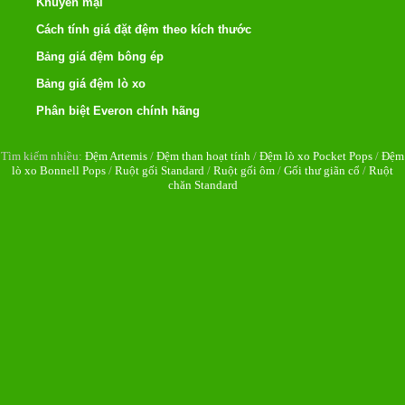
Khuyến mại
Cách tính giá đặt đệm theo kích thước
Bảng giá đệm bông ép
Bảng giá đệm lò xo
Phân biệt Everon chính hãng
Tìm kiếm nhiều:
Đệm Artemis
/
Đệm than hoạt tính
/
Đệm lò xo Pocket Pops
/
Đệm
lò xo Bonnell Pops
/
Ruột gối Standard
/
Ruột gối ôm
/
Gối thư giãn cổ
/
Ruột
chăn Standard