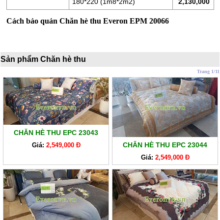
180*220 (1m8*2m2)
2,130,000
XO
Cách bảo quản Chăn hè thu Everon EPM 20066
RUỘT
GỐI
Sản phẩm Chăn hè thu
RUỘT
CHĂN
Trang 1/11
BÔNG
BỘ
CAO
CẤP
CHĂN HÈ THU EPC 23043
ARTEMIS
CHĂN HÈ THU EPC 23044
Giá:
2,549,000 Đ
SẢN
Giá:
2,549,000 Đ
PHẨM
GIẢM
GIÁ
CHĂN
GA