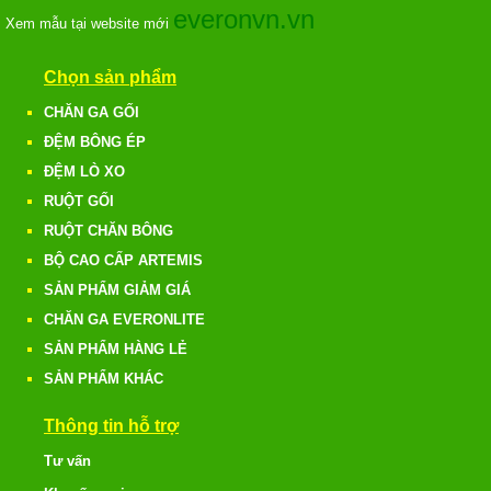
everonvn.vn
Xem mẫu tại website mới
Chọn sản phẩm
CHĂN GA GỐI
ĐỆM BÔNG ÉP
ĐỆM LÒ XO
RUỘT GỐI
RUỘT CHĂN BÔNG
BỘ CAO CẤP ARTEMIS
SẢN PHẨM GIẢM GIÁ
CHĂN GA EVERONLITE
SẢN PHẨM HÀNG LẺ
SẢN PHẨM KHÁC
Thông tin hỗ trợ
Tư vấn