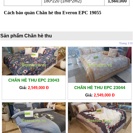
180*220 (1m8*2m2)
1,560,000
XO
Cách bảo quản Chăn hè thu Everon EPC 19055
RUỘT
GỐI
Sản phẩm Chăn hè thu
RUỘT
CHĂN
Trang 1/11
BÔNG
BỘ
CAO
CẤP
CHĂN HÈ THU EPC 23043
ARTEMIS
CHĂN HÈ THU EPC 23044
Giá:
2,549,000 Đ
SẢN
Giá:
2,549,000 Đ
PHẨM
GIẢM
GIÁ
CHĂN
GA