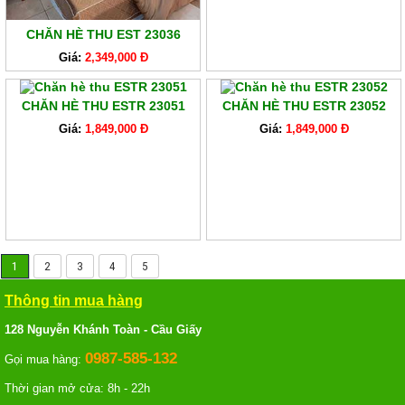
CHĂN HÈ THU EST 23036
Giá:
2,349,000 Đ
CHĂN HÈ THU ESTR 23051
CHĂN HÈ THU ESTR 23052
Giá:
1,849,000 Đ
Giá:
1,849,000 Đ
1
2
3
4
5
Thông tin mua hàng
128 Nguyễn Khánh Toàn - Cầu Giấy
0987-585-132
Gọi mua hàng:
Thời gian mở cửa: 8h - 22h