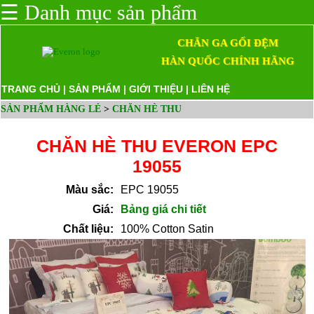
☰
Danh mục sản phẩm
CHĂN GA GỐI ĐỆM
HÀN QUỐC CHÍNH HÃNG
TRANG CHỦ
|
SẢN PHẨM
|
GIỚI THIỆU
|
LIÊN HỆ
SẢN PHẨM HÀNG LẺ
>
CHĂN HÈ THU
CHĂN HÈ THU EVERON EPC
19055
Màu sắc:
EPC 19055
Giá:
Bảng giá chi tiết
Chất liệu:
100% Cotton Satin