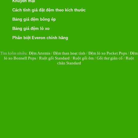
Khuyến mại
Cách tính giá đặt đệm theo kích thước
Bảng giá đệm bông ép
Bảng giá đệm lò xo
Phân biệt Everon chính hãng
Tìm kiếm nhiều:
Đệm Artemis
/
Đệm than hoạt tính
/
Đệm lò xo Pocket Pops
/
Đệm
lò xo Bonnell Pops
/
Ruột gối Standard
/
Ruột gối ôm
/
Gối thư giãn cổ
/
Ruột
chăn Standard