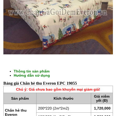
CHĂN
GA
Thông tin sản phẩm
Hướng dẫn sử dụng
GỐI
Bảng giá Chăn hè thu Everon EPC 19055
ĐỆM
Chú ý: Giá chưa bao gồm khuyến mại giảm giá!
BÔNG
Giá niêm
Sản phẩm
Kích thước
ÉP
yết (Đ)
200*220 (2m*2m2)
1,720,000
ĐỆM
Chăn hè thu
Everon
LÒ