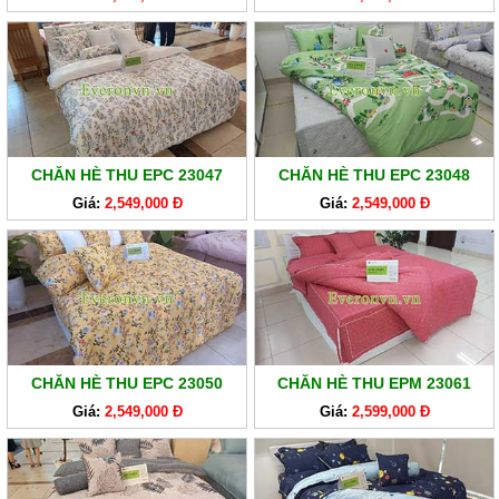
EVERONLITE
SẢN
PHẨM
HÀNG
LẺ
CHĂN HÈ THU EPC 23047
CHĂN HÈ THU EPC 23048
SẢN
Giá:
2,549,000 Đ
Giá:
2,549,000 Đ
PHẨM
KHÁC
CHĂN HÈ THU EPC 23050
CHĂN HÈ THU EPM 23061
Giá:
2,549,000 Đ
Giá:
2,599,000 Đ