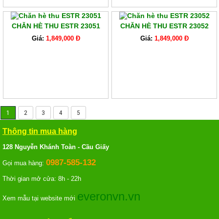
CHĂN HÈ THU ESTR 23051
CHĂN HÈ THU ESTR 23052
Giá:
1,849,000 Đ
Giá:
1,849,000 Đ
1
2
3
4
5
Thông tin mua hàng
128 Nguyễn Khánh Toàn - Cầu Giấy
0987-585-132
Gọi mua hàng:
Thời gian mở cửa: 8h - 22h
everonvn.vn
Xem mẫu tại website mới