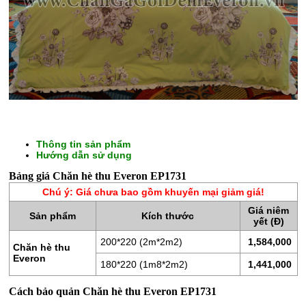
Thông tin sản phẩm
Hướng dẫn sử dụng
CHĂN
Bảng giá Chăn hè thu Everon EP1731
GA
Chú ý: Giá chưa bao gồm khuyến mại giảm giá!
GỐI
Giá niêm
Sản phẩm
Kích thước
yết (Đ)
ĐỆM
BÔNG
200*220 (2m*2m2)
1,584,000
Chăn hè thu
ÉP
Everon
180*220 (1m8*2m2)
1,441,000
ĐỆM
Cách bảo quản Chăn hè thu Everon EP1731
LÒ