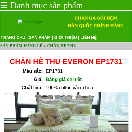
☰
Danh mục sản phẩm
CHĂN GA GỐI ĐỆM
HÀN QUỐC CHÍNH HÃNG
TRANG CHỦ
|
SẢN PHẨM
|
GIỚI THIỆU
|
LIÊN HỆ
SẢN PHẨM HÀNG LẺ
>
CHĂN HÈ THU
CHĂN HÈ THU EVERON EP1731
Màu sắc:
EP1731
Giá:
Bảng giá chi tiết
Chất liệu:
100% cotton vải in hoa