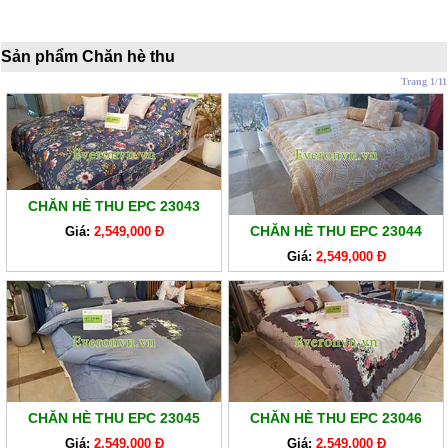
XO
RUỘT
Sản phẩm Chăn hè thu
GỐI
Trang 1/11
RUỘT
CHĂN
BÔNG
BỘ
CHĂN HÈ THU EPC 23043
CAO
CHĂN HÈ THU EPC 23044
Giá:
2,549,000 Đ
CẤP
Giá:
2,549,000 Đ
ARTEMIS
SẢN
PHẨM
GIẢM
GIÁ
CHĂN
CHĂN HÈ THU EPC 23045
CHĂN HÈ THU EPC 23046
GA
Giá:
2,549,000 Đ
Giá:
2,549,000 Đ