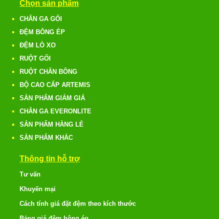
Chọn sản phẩm
CHĂN GA GỐI
ĐỆM BÔNG ÉP
ĐỆM LÒ XO
RUỘT GỐI
RUỘT CHĂN BÔNG
BỘ CAO CẤP ARTEMIS
SẢN PHẨM GIẢM GIÁ
CHĂN GA EVERONLITE
SẢN PHẨM HÀNG LẺ
SẢN PHẨM KHÁC
Thông tin hỗ trợ
Tư vấn
Khuyến mại
Cách tính giá đặt đệm theo kích thước
Bảng giá đệm bông ép