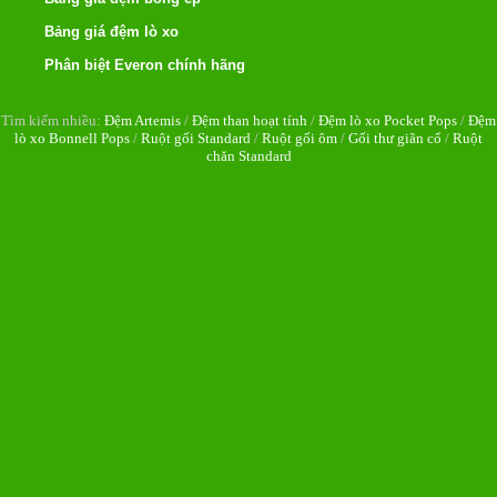
Bảng giá đệm lò xo
Phân biệt Everon chính hãng
Tìm kiếm nhiều:
Đệm Artemis
/
Đệm than hoạt tính
/
Đệm lò xo Pocket Pops
/
Đệm
lò xo Bonnell Pops
/
Ruột gối Standard
/
Ruột gối ôm
/
Gối thư giãn cổ
/
Ruột
chăn Standard