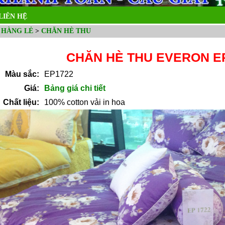
LIÊN HỆ
 HÀNG LẺ
>
CHĂN HÈ THU
CHĂN HÈ THU EVERON E
Màu sắc:
EP1722
Giá:
Bảng giá chi tiết
Chất liệu:
100% cotton vải in hoa