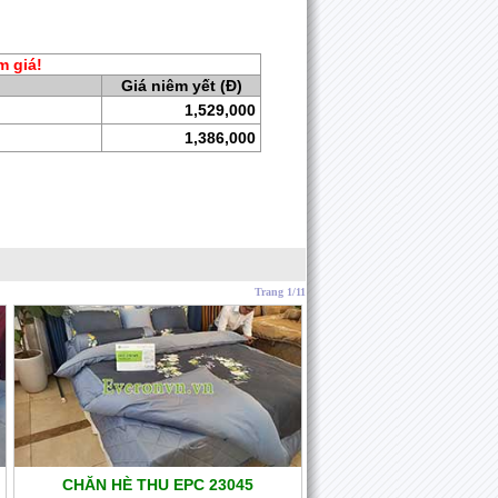
m giá!
Giá niêm yết (Đ)
1,529,000
1,386,000
Trang 1/11
CHĂN HÈ THU EPC 23045