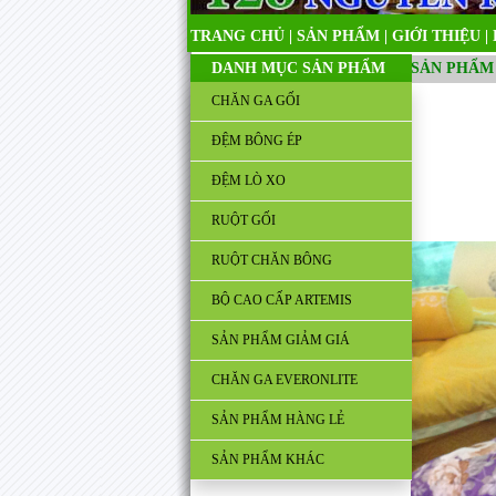
TRANG CHỦ
|
SẢN PHẨM
|
GIỚI THIỆU
|
DANH MỤC SẢN PHẨM
SẢN PHẨM
CHĂN GA GỐI
ĐỆM BÔNG ÉP
ĐỆM LÒ XO
RUỘT GỐI
RUỘT CHĂN BÔNG
BỘ CAO CẤP ARTEMIS
SẢN PHẨM GIẢM GIÁ
CHĂN GA EVERONLITE
SẢN PHẨM HÀNG LẺ
SẢN PHẨM KHÁC