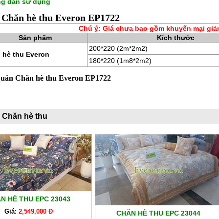
g dẫn sử dụng
 Chăn hè thu Everon EP1722
Chú ý: Giá chưa bao gồm khuyến mại giả
Sản phẩm
Kích thước
200*220 (2m*2m2)
 hè thu Everon
180*220 (1m8*2m2)
quản Chăn hè thu Everon EP1722
 Chăn hè thu
N HÈ THU EPC 23043
Giá:
2,549,000 Đ
CHĂN HÈ THU EPC 23044