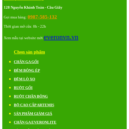
128 Nguyễn Khánh Toàn - Cầu Giấy
0987-585-132
Gọi mua hàng:
Thời gian mở cửa: 8h - 22h
everonvn.vn
Xem mẫu tại website mới
Chọn sản phẩm
CHĂN GA GỐI
ĐỆM BÔNG ÉP
ĐỆM LÒ XO
RUỘT GỐI
RUỘT CHĂN BÔNG
BỘ CAO CẤP ARTEMIS
SẢN PHẨM GIẢM GIÁ
CHĂN GA EVERONLITE