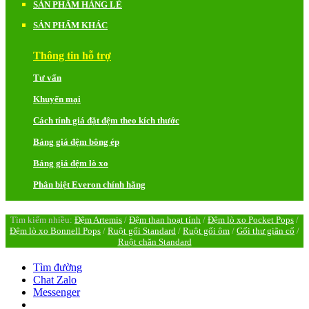
SẢN PHẨM HÀNG LẺ
SẢN PHẨM KHÁC
Thông tin hỗ trợ
Tư vấn
Khuyến mại
Cách tính giá đặt đệm theo kích thước
Bảng giá đệm bông ép
Bảng giá đệm lò xo
Phân biệt Everon chính hãng
Tìm kiếm nhiều:
Đệm Artemis
/
Đệm than hoạt tính
/
Đệm lò xo Pocket Pops
/
Đệm lò xo Bonnell Pops
/
Ruột gối Standard
/
Ruột gối ôm
/
Gối thư giãn cổ
/
Ruột chăn Standard
Tìm đường
Chat Zalo
Messenger