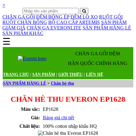
×
CHĂN GA GỐI
ĐỆM BÔNG ÉP
ĐỆM LÒ XO
RUỘT GỐI
RUỘT CHĂN BÔNG
BỘ CAO CẤP ARTEMIS
SẢN PHẨM
GIẢM GIÁ
CHĂN GA EVERONLITE
SẢN PHẨM HÀNG LẺ
SẢN PHẨM KHÁC
☰
Danh mục sản phẩm
CHĂN GA GỐI ĐỆM
HÀN QUỐC CHÍNH HÃNG
TRANG CHỦ
|
SẢN PHẨM
|
GIỚI THIỆU
|
LIÊN HỆ
SẢN PHẨM HÀNG LẺ
>
Chăn hè thu
CHĂN HÈ THU EVERON EP1628
Màu sắc:
EP1628
Giá:
Bảng giá chi tiết
Chất liệu:
100% cotton nhập khẩu HQ