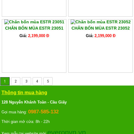
CHĂN BỐN MÙA ESTR 23051
CHĂN BỐN MÙA ESTR 23052
Giá:
2,199,000 Đ
Giá:
2,199,000 Đ
1
2
3
4
5
Thông tin mua hàng
128 Nguyễn Khánh Toàn - Cầu Giấy
0987-585-132
Gọi mua hàng:
Thời gian mở cửa: 8h - 22h
everonvn.vn
Xem mẫu tại website mới