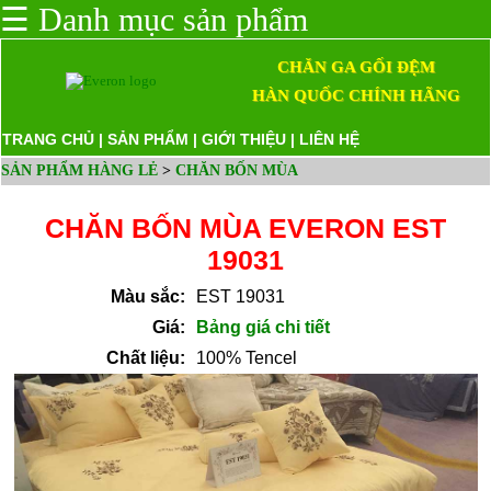
☰
Danh mục sản phẩm
CHĂN GA GỐI ĐỆM
HÀN QUỐC CHÍNH HÃNG
TRANG CHỦ
|
SẢN PHẨM
|
GIỚI THIỆU
|
LIÊN HỆ
SẢN PHẨM HÀNG LẺ
>
CHĂN BỐN MÙA
CHĂN BỐN MÙA EVERON EST
19031
Màu sắc:
EST 19031
Giá:
Bảng giá chi tiết
Chất liệu:
100% Tencel