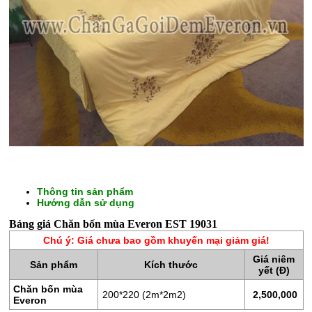
CHĂN
GA
Thông tin sản phẩm
Hướng dẫn sử dụng
GỐI
Bảng giá Chăn bốn mùa Everon EST 19031
ĐỆM
Chú ý: Giá chưa bao gồm khuyến mại giảm giá!
BÔNG
Giá niêm
ÉP
Sản phẩm
Kích thước
yết (Đ)
Chăn bốn mùa
ĐỆM
200*220 (2m*2m2)
2,500,000
Everon
LÒ