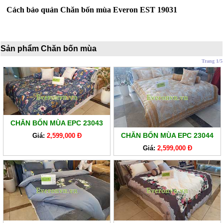
XO
Cách bảo quản Chăn bốn mùa Everon EST 19031
RUỘT
GỐI
Sản phẩm Chăn bốn mùa
RUỘT
Trang 1/5
CHĂN
BÔNG
BỘ
CAO
CHĂN BỐN MÙA EPC 23043
CẤP
CHĂN BỐN MÙA EPC 23044
ARTEMIS
Giá:
2,599,000 Đ
Giá:
2,599,000 Đ
SẢN
PHẨM
GIẢM
GIÁ
CHĂN
GA