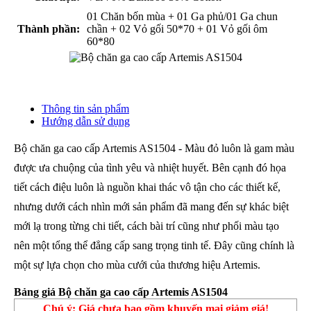
01 Chăn bốn mùa + 01 Ga phủ/01 Ga chun
Thành phần:
chần + 02 Vỏ gối 50*70 + 01 Vỏ gối ôm
60*80
Thông tin sản phẩm
Hướng dẫn sử dụng
Bộ chăn ga cao cấp Artemis AS1504 - Màu đỏ luôn là gam màu
được ưa chuộng của tình yêu và nhiệt huyết. Bên cạnh đó họa
tiết cách điệu luôn là nguồn khai thác vô tận cho các thiết kế,
nhưng dưới cách nhìn mới sản phẩm đã mang đến sự khác biệt
mới lạ trong từng chi tiết, cách bài trí cũng như phối màu tạo
nên một tổng thể đẳng cấp sang trọng tinh tế. Đây cũng chính là
một sự lựa chọn cho mùa cưới của thương hiệu Artemis.
Bảng giá Bộ chăn ga cao cấp Artemis AS1504
Chú ý: Giá chưa bao gồm khuyến mại giảm giá!