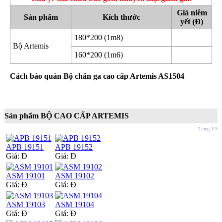
Giá niêm
Sản phẩm
Kích thước
yết (Đ)
180*200 (1m8)
Bộ Artemis
160*200 (1m6)
Cách bảo quản Bộ chăn ga cao cấp Artemis AS1504
Sản phẩm BỘ CAO CẤP ARTEMIS
Trang 1/3
APB 19151
APB 19152
Giá:
Đ
Giá:
Đ
ASM 19101
ASM 19102
Giá:
Đ
Giá:
Đ
ASM 19103
ASM 19104
Giá:
Đ
Giá:
Đ