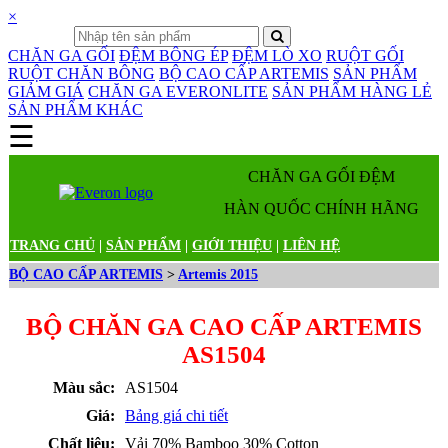
×
CHĂN GA GỐI
ĐỆM BÔNG ÉP
ĐỆM LÒ XO
RUỘT GỐI
RUỘT CHĂN BÔNG
BỘ CAO CẤP ARTEMIS
SẢN PHẨM
GIẢM GIÁ
CHĂN GA EVERONLITE
SẢN PHẨM HÀNG LẺ
SẢN PHẨM KHÁC
☰
Danh mục sản phẩm
CHĂN GA GỐI ĐỆM
HÀN QUỐC CHÍNH HÃNG
TRANG CHỦ
|
SẢN PHẨM
|
GIỚI THIỆU
|
LIÊN HỆ
BỘ CAO CẤP ARTEMIS
>
Artemis 2015
BỘ CHĂN GA CAO CẤP ARTEMIS
AS1504
Màu sắc:
AS1504
Giá:
Bảng giá chi tiết
Chất liệu:
Vải 70% Bamboo 30% Cotton