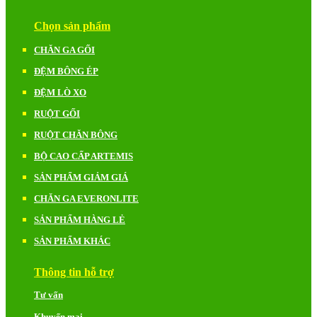
Chọn sản phẩm
CHĂN GA GỐI
ĐỆM BÔNG ÉP
ĐỆM LÒ XO
RUỘT GỐI
RUỘT CHĂN BÔNG
BỘ CAO CẤP ARTEMIS
SẢN PHẨM GIẢM GIÁ
CHĂN GA EVERONLITE
SẢN PHẨM HÀNG LẺ
SẢN PHẨM KHÁC
Thông tin hỗ trợ
Tư vấn
Khuyến mại