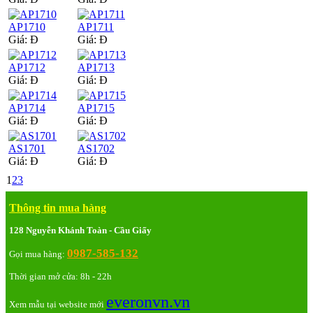
AP1710
AP1711
Giá:
Đ
Giá:
Đ
AP1712
AP1713
Giá:
Đ
Giá:
Đ
AP1714
AP1715
Giá:
Đ
Giá:
Đ
AS1701
AS1702
Giá:
Đ
Giá:
Đ
1
2
3
Thông tin mua hàng
128 Nguyễn Khánh Toàn - Cầu Giấy
0987-585-132
Gọi mua hàng:
Thời gian mở cửa: 8h - 22h
everonvn.vn
Xem mẫu tại website mới