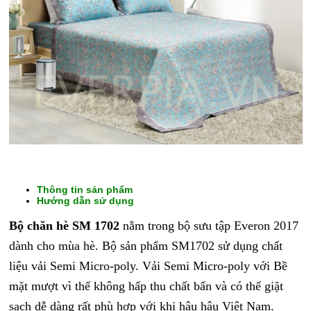
Thông tin sản phẩm
Hướng dẫn sử dụng
CHĂN
GA
Bộ chăn hè SM 1702
nằm trong bộ sưu tập Everon 2017
GỐI
dành cho mùa hè. Bộ sản phẩm SM1702 sử dụng chất
ĐỆM
liệu vải Semi Micro-poly. Vải Semi Micro-poly với Bề
BÔNG
mặt mượt vì thế không hấp thu chất bẩn và có thể giặt
ÉP
sạch dễ dàng rất phù hợp với khi hậu hậu Việt Nam.