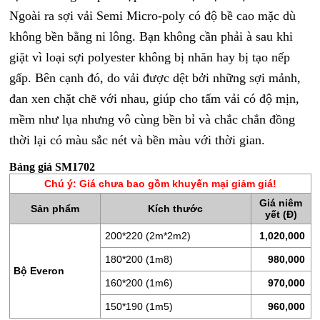
ĐỆM
Ngoài ra sợi vải Semi Micro-poly có độ bề cao mặc dù
LÒ
không bền bằng ni lông. Bạn không cần phải à sau khi
XO
giặt vì loại sợi polyester không bị nhăn hay bị tạo nếp
RUỘT
gấp. Bên cạnh đó, do vải được dệt bởi những sợi mảnh,
GỐI
đan xen chặt chẽ với nhau, giúp cho tấm vải có độ mịn,
RUỘT
mềm như lụa nhưng vô cùng bền bỉ và chắc chắn đồng
CHĂN
thời lại có màu sắc nét và bền màu với thời gian.
BÔNG
Bảng giá SM1702
BỘ
Chú ý: Giá chưa bao gồm khuyến mại giảm giá!
CAO
Giá niêm
Sản phẩm
Kích thước
CẤP
yết (Đ)
ARTEMIS
200*220 (2m*2m2)
1,020,000
SẢN
180*200 (1m8)
980,000
PHẨM
Bộ Everon
160*200 (1m6)
970,000
GIẢM
GIÁ
150*190 (1m5)
960,000