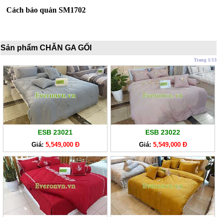
CHĂN
Cách bảo quản SM1702
GA
EVERONLITE
Sản phẩm CHĂN GA GỐI
SẢN
PHẨM
Trang 1/13
HÀNG
LẺ
SẢN
PHẨM
KHÁC
ESB 23021
ESB 23022
Giá:
5,549,000 Đ
Giá:
5,549,000 Đ