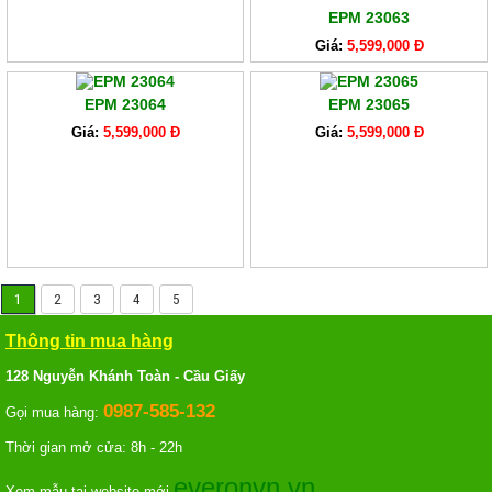
EPM 23063
Giá:
5,599,000 Đ
EPM 23064
EPM 23065
Giá:
5,599,000 Đ
Giá:
5,599,000 Đ
1
2
3
4
5
Thông tin mua hàng
128 Nguyễn Khánh Toàn - Cầu Giấy
0987-585-132
Gọi mua hàng:
Thời gian mở cửa: 8h - 22h
everonvn.vn
Xem mẫu tại website mới