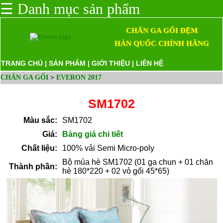
☰
Danh mục sản phẩm
CHĂN GA GỐI ĐỆM
HÀN QUỐC CHÍNH HÃNG
TRANG CHỦ
|
SẢN PHẨM
|
GIỚI THIỆU
|
LIÊN HỆ
CHĂN GA GỐI
>
EVERON 2017
SM1702
Màu sắc:
SM1702
Giá:
Bảng giá chi tiết
Chất liệu:
100% vải Semi Micro-poly
Bộ mùa hè SM1702 (01 ga chun + 01 chăn
Thành phần:
hè 180*220 + 02 vỏ gối 45*65)