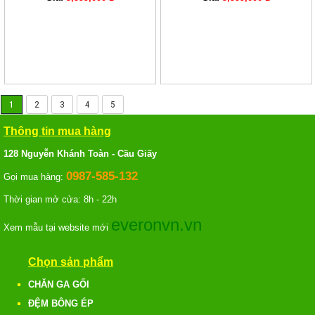
1
2
3
4
5
Thông tin mua hàng
128 Nguyễn Khánh Toàn - Cầu Giấy
0987-585-132
Gọi mua hàng:
Thời gian mở cửa: 8h - 22h
everonvn.vn
Xem mẫu tại website mới
Chọn sản phẩm
CHĂN GA GỐI
ĐỆM BÔNG ÉP