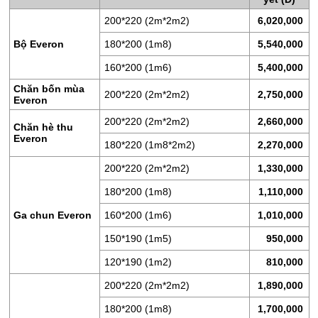
ĐỆM
200*220 (2m*2m2)
6,020,000
BÔNG
ÉP
Bộ Everon
180*200 (1m8)
5,540,000
ĐỆM
160*200 (1m6)
5,400,000
LÒ
Chăn bốn mùa
200*220 (2m*2m2)
2,750,000
XO
Everon
200*220 (2m*2m2)
2,660,000
RUỘT
Chăn hè thu
Everon
GỐI
180*220 (1m8*2m2)
2,270,000
200*220 (2m*2m2)
1,330,000
RUỘT
CHĂN
180*200 (1m8)
1,110,000
BÔNG
Ga chun Everon
160*200 (1m6)
1,010,000
BỘ
150*190 (1m5)
950,000
CAO
120*190 (1m2)
810,000
CẤP
ARTEMIS
200*220 (2m*2m2)
1,890,000
SẢN
180*200 (1m8)
1,700,000