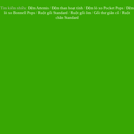
Tìm kiếm nhiều:
Đệm Artemis
/
Đệm than hoạt tính
/
Đệm lò xo Pocket Pops
/
Đệm
lò xo Bonnell Pops
/
Ruột gối Standard
/
Ruột gối ôm
/
Gối thư giãn cổ
/
Ruột
chăn Standard