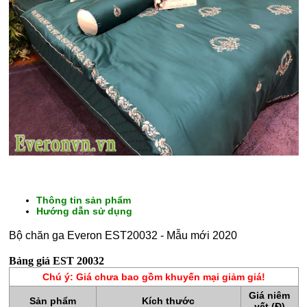
Thông tin sản phẩm
Hướng dẫn sử dụng
Bộ chăn ga Everon EST20032 - Mẫu mới 2020
CHĂN
Bảng giá EST 20032
GA
Chú ý: Giá chưa bao gồm khuyến mại giảm giá!
GỐI
Giá niêm
Sản phẩm
Kích thước
yết (Đ)