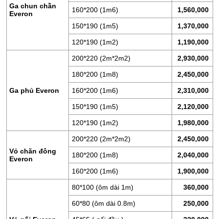
PHẨM
Ga chun chần
160*200 (1m6)
1,560,000
Everon
GIẢM
150*190 (1m5)
1,370,000
GIÁ
120*190 (1m2)
1,190,000
CHĂN
GA
200*220 (2m*2m2)
2,930,000
EVERONLITE
180*200 (1m8)
2,450,000
SẢN
Ga phủ Everon
160*200 (1m6)
2,310,000
PHẨM
150*190 (1m5)
2,120,000
HÀNG
LẺ
120*190 (1m2)
1,980,000
200*220 (2m*2m2)
2,450,000
SẢN
Vỏ chăn đông
PHẨM
180*200 (1m8)
2,040,000
Everon
KHÁC
160*200 (1m6)
1,900,000
80*100 (ôm dài 1m)
360,000
60*80 (ôm dài 0.8m)
250,000