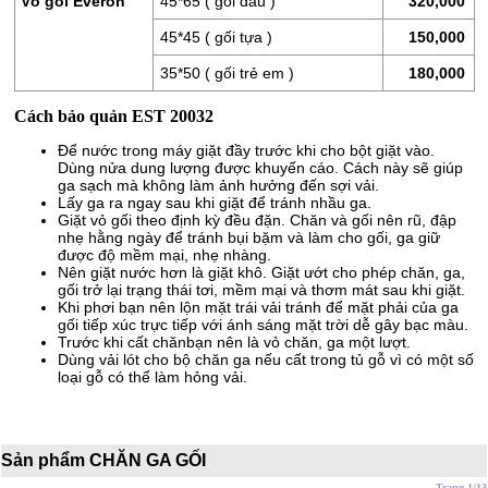
Vỏ gối Everon
45*65 ( gối đầu )
320,000
45*45 ( gối tựa )
150,000
35*50 ( gối trẻ em )
180,000
Cách bảo quản EST 20032
Để nước trong máy giặt đầy trước khi cho bột giặt vào.
Dùng nửa dung lượng được khuyến cáo. Cách này sẽ giúp
ga sạch mà không làm ảnh hưởng đến sợi vải.
Lấy ga ra ngay sau khi giặt để tránh nhầu ga.
Giặt vỏ gối theo định kỳ đều đặn. Chăn và gối nên rũ, đập
nhẹ hằng ngày để tránh bụi bặm và làm cho gối, ga giữ
được độ mềm mại, nhẹ nhàng.
Nên giặt nước hơn là giặt khô. Giặt ướt cho phép chăn, ga,
gối trở lại trạng thái tơi, mềm mại và thơm mát sau khi giặt.
Khi phơi bạn nên lộn mặt trái vải tránh để mặt phải của ga
gối tiếp xúc trực tiếp với ánh sáng mặt trời dễ gây bạc màu.
Trước khi cất chănbạn nên là vỏ chăn, ga một lượt.
Dùng vải lót cho bộ chăn ga nếu cất trong tủ gỗ vì có một số
loại gỗ có thể làm hỏng vải.
Sản phẩm CHĂN GA GỐI
Trang 1/13