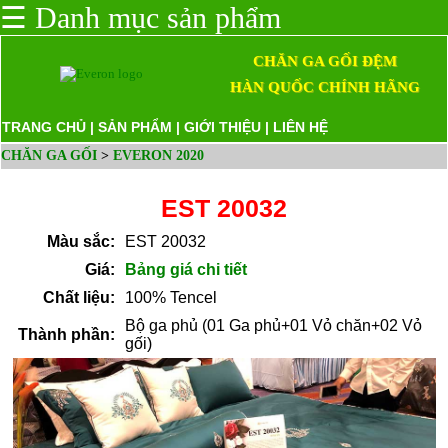
☰
Danh mục sản phẩm
CHĂN GA GỐI ĐỆM
HÀN QUỐC CHÍNH HÃNG
TRANG CHỦ
|
SẢN PHẨM
|
GIỚI THIỆU
|
LIÊN HỆ
CHĂN GA GỐI
>
EVERON 2020
EST 20032
Màu sắc:
EST 20032
Giá:
Bảng giá chi tiết
Chất liệu:
100% Tencel
Bộ ga phủ (01 Ga phủ+01 Vỏ chăn+02 Vỏ
Thành phần:
gối)