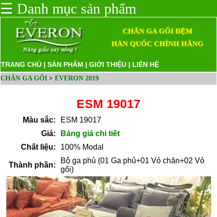
☰
Danh mục sản phẩm
CHĂN GA GỐI ĐỆM
HÀN QUỐC CHÍNH HÃNG
TRANG CHỦ
|
SẢN PHẨM
|
GIỚI THIỆU
|
LIÊN HỆ
CHĂN GA GỐI
>
EVERON 2019
ESM 19017
Màu sắc:
ESM 19017
Giá:
Bảng giá chi tiết
Chất liệu:
100% Modal
Bộ ga phủ (01 Ga phủ+01 Vỏ chăn+02 Vỏ
Thành phần:
gối)