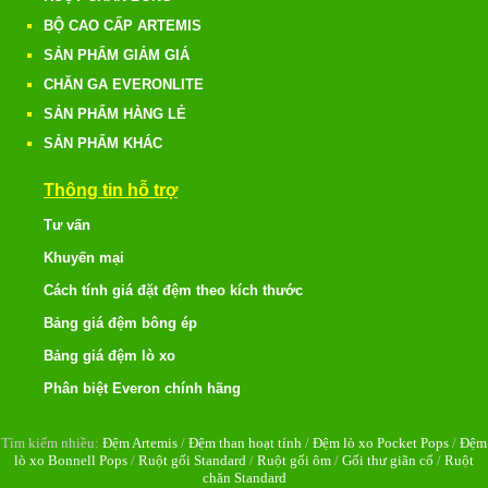
BỘ CAO CẤP ARTEMIS
SẢN PHẨM GIẢM GIÁ
CHĂN GA EVERONLITE
SẢN PHẨM HÀNG LẺ
SẢN PHẨM KHÁC
Thông tin hỗ trợ
Tư vấn
Khuyến mại
Cách tính giá đặt đệm theo kích thước
Bảng giá đệm bông ép
Bảng giá đệm lò xo
Phân biệt Everon chính hãng
Tìm kiếm nhiều:
Đệm Artemis
/
Đệm than hoạt tính
/
Đệm lò xo Pocket Pops
/
Đệm
lò xo Bonnell Pops
/
Ruột gối Standard
/
Ruột gối ôm
/
Gối thư giãn cổ
/
Ruột
chăn Standard