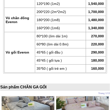
120*190 (1m2)
1,540,000
200*220 (2m*2m2)
1,700,000
Vỏ chăn đông
180*200 (1m8)
1,480,000
Everon
160*200 (1m6)
1,340,000
80*100 (ôm dài 1m)
270,000
60*80 (ôm dài 0.8m)
220,000
Vỏ gối Everon
45*65 ( gối đầu )
290,000
45*45 ( gối tựa )
180,000
35*50 ( gối trẻ em )
160,000
Sản phẩm CHĂN GA GỐI
Trang 1/13