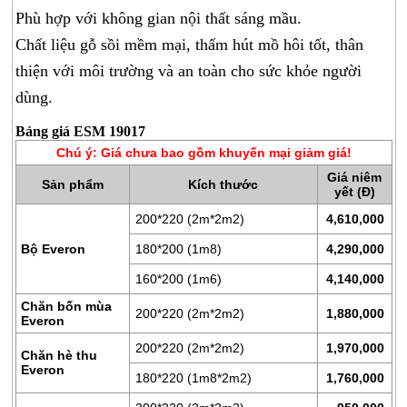
ĐỆM
Phù hợp với không gian nội thất sáng mầu.
BÔNG
Chất liệu gỗ sồi mềm mại, thấm hút mồ hôi tốt, thân
ÉP
thiện với môi trường và an toàn cho sức khỏe người
ĐỆM
dùng.
LÒ
XO
Bảng giá ESM 19017
Chú ý: Giá chưa bao gồm khuyến mại giảm giá!
RUỘT
GỐI
Giá niêm
Sản phẩm
Kích thước
yết (Đ)
RUỘT
200*220 (2m*2m2)
4,610,000
CHĂN
Bộ Everon
180*200 (1m8)
4,290,000
BÔNG
160*200 (1m6)
4,140,000
BỘ
Chăn bốn mùa
CAO
200*220 (2m*2m2)
1,880,000
Everon
CẤP
200*220 (2m*2m2)
1,970,000
ARTEMIS
Chăn hè thu
Everon
180*220 (1m8*2m2)
1,760,000
SẢN