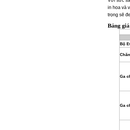
Với sức sá
in hoa và 
trọng sẽ 
Bảng giá
Bộ E
Chăn
Ga c
Ga c