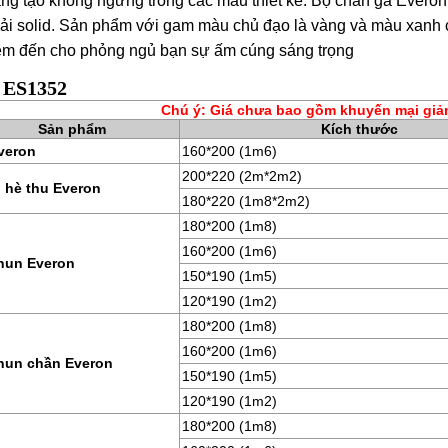
ng tạo không ngừng trong các mẫu thiết kế. Bộ chăn ga Everon
vải solid. Sản phẩm với gam màu chủ đạo là vàng và màu xanh 
đem đến cho phỏng ngủ bạn sự ấm cúng sáng trọng
 ES1352
Chú ý: Giá chưa bao gồm khuyến mại giả
Sản phẩm
Kích thước
veron
160*200 (1m6)
200*220 (2m*2m2)
 hè thu Everon
180*220 (1m8*2m2)
180*200 (1m8)
160*200 (1m6)
hun Everon
150*190 (1m5)
120*190 (1m2)
180*200 (1m8)
160*200 (1m6)
hun chần Everon
150*190 (1m5)
120*190 (1m2)
180*200 (1m8)