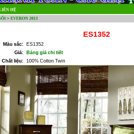
LIÊN HỆ
GỐI
>
EVERON 2013
ES1352
Màu sắc:
ES1352
Giá:
Bảng giá chi tiết
Chất liệu:
100% Cotton Twin