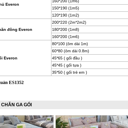
160*200 (1m6)
hủ Everon
150*190 (1m5)
120*190 (1m2)
200*220 (2m*2m2)
hăn đông Everon
180*200 (1m8)
160*200 (1m6)
80*100 (ôm dài 1m)
60*80 (ôm dài 0.8m)
ối Everon
45*65 ( gối đầu )
45*45 ( gối tựa )
35*50 ( gối trẻ em )
quản ES1352
 CHĂN GA GỐI