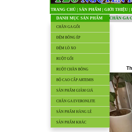
TRANG CHỦ
|
SẢN PHẨM
|
GIỚI THIỆU
|
DANH MỤC SẢN PHẨM
CHĂN GA 
CHĂN GA GỐI
ĐỆM BÔNG ÉP
ĐỆM LÒ XO
RUỘT GỐI
Th
RUỘT CHĂN BÔNG
BỘ CAO CẤP ARTEMIS
SẢN PHẨM GIẢM GIÁ
CHĂN GA EVERONLITE
SẢN PHẨM HÀNG LẺ
SẢN PHẨM KHÁC