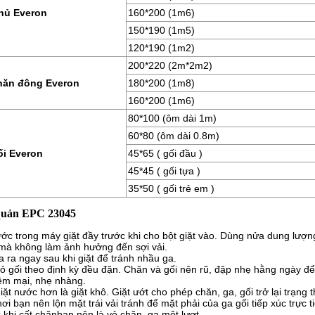
hủ Everon
160*200 (1m6)
150*190 (1m5)
120*190 (1m2)
200*220 (2m*2m2)
hăn đông Everon
180*200 (1m8)
160*200 (1m6)
80*100 (ôm dài 1m)
60*80 (ôm dài 0.8m)
ối Everon
45*65 ( gối đầu )
45*45 ( gối tựa )
35*50 ( gối trẻ em )
quản EPC 23045
ớc trong máy giặt đầy trước khi cho bột giặt vào. Dùng nửa dung lượ
mà không làm ảnh hưởng đến sợi vải.
a ra ngay sau khi giặt để tránh nhầu ga.
vỏ gối theo định kỳ đều đặn. Chăn và gối nên rũ, đập nhẹ hằng ngày để
m mại, nhẹ nhàng.
iặt nước hơn là giặt khô. Giặt ướt cho phép chăn, ga, gối trở lại trạng 
hơi bạn nên lộn mặt trái vải tránh để mặt phải của ga gối tiếp xúc trực 
 khi cất chănbạn nên là vỏ chăn, ga một lượt.