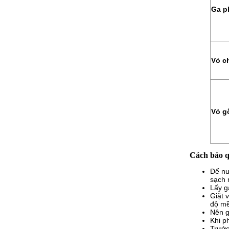
Ga p
Vỏ c
Vỏ g
Cách bảo 
Để nư
sạch 
Lấy g
Giặt 
độ mề
Nên g
Khi p
Trước