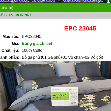
LIÊN HỆ
GỐI
>
EVERON 2023
EPC 23045
Màu sắc:
EPC23045
Giá:
Bảng giá chi tiết
Chất liệu:
100% Cotton
ành phần:
Bộ ga phủ (01 Ga phủ+01 Vỏ chăn+02 Vỏ gối)