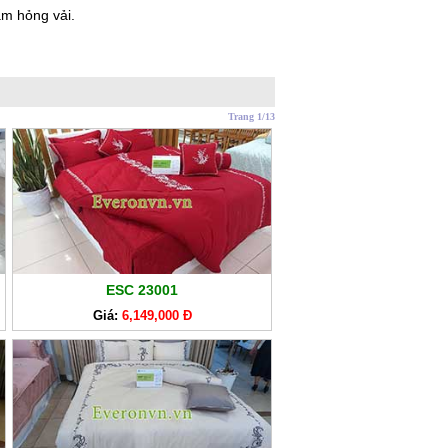
àm hỏng vải.
Trang 1/13
ESC 23001
Giá:
6,149,000 Đ