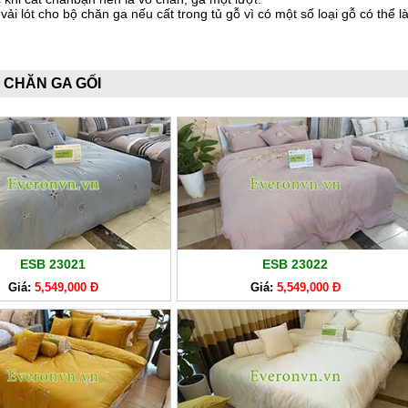
vải lót cho bộ chăn ga nếu cất trong tủ gỗ vì có một số loại gỗ có thể l
 CHĂN GA GỐI
ESB 23021
ESB 23022
Giá:
5,549,000 Đ
Giá:
5,549,000 Đ