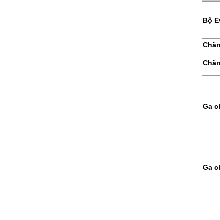
Bộ E
Chăn
Chăn
Ga c
Ga c