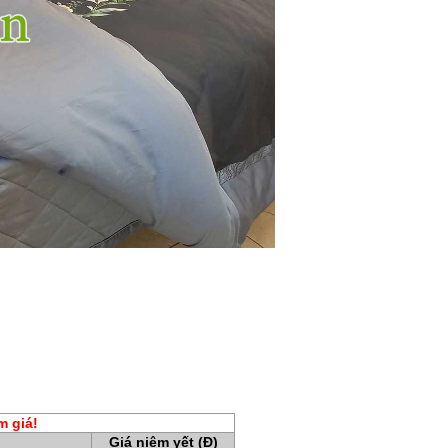
m giá!
Giá niêm yết (Đ)