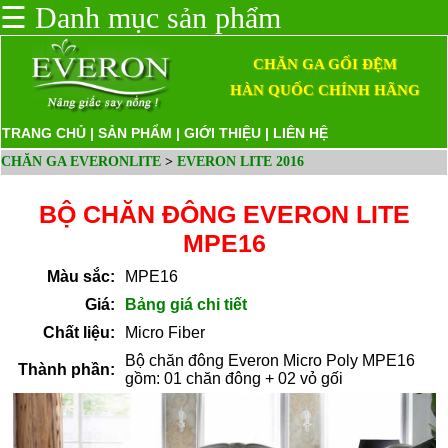
☰
Danh mục sản phẩm
CHĂN GA GỐI ĐỆM
HÀN QUỐC CHÍNH HÃNG
TRANG CHỦ
|
SẢN PHẨM
|
GIỚI THIỆU
|
LIÊN HỆ
CHĂN GA EVERONLITE
>
EVERON LITE 2016
BỘ CHĂN ĐÔNG EVERON LITE
MPE16
Màu sắc:
MPE16
Giá:
Bảng giá chi tiết
Chất liệu:
Micro Fiber
Bộ chăn đông Everon Micro Poly MPE16
Thành phần:
gồm: 01 chăn đông + 02 vỏ gối