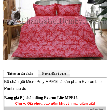
CHĂN
GA
GỐI
ĐỆM
BÔNG
ÉP
Thông tin sản phẩm
Hướng dẫn sử dụng
ĐỆM
Bộ chăn gối Micro Poly MPE16 là sản phẩm Everon Lite
LÒ
Print màu đỏ
XO
Bảng giá Bộ chăn đông Everon Lite MPE16
RUỘT
Chú ý: Giá chưa bao gồm khuyến mại giảm giá!
GỐI