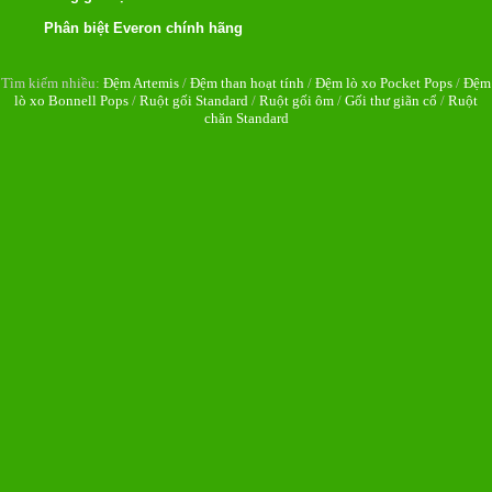
Phân biệt Everon chính hãng
Tìm kiếm nhiều:
Đệm Artemis
/
Đệm than hoạt tính
/
Đệm lò xo Pocket Pops
/
Đệm
lò xo Bonnell Pops
/
Ruột gối Standard
/
Ruột gối ôm
/
Gối thư giãn cổ
/
Ruột
chăn Standard