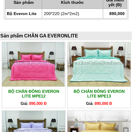
Giá niêm
Sản phẩm
Kích thước
yết (Đ)
RUỘT
CHĂN
Bộ Everon Lite
200*220 (2m*2m2)
890,000
BÔNG
BỘ
Sản phẩm CHĂN GA EVERONLITE
CAO
CẤP
ARTEMIS
SẢN
PHẨM
GIẢM
GIÁ
BỘ CHĂN ĐÔNG EVERON
BỘ CHĂN ĐÔNG EVERON
CHĂN
LITE MPE12
LITE MPE13
GA
Giá:
890,000 Đ
Giá:
890,000 Đ
EVERONLITE
SẢN
PHẨM