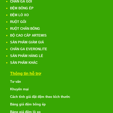
CHĂN GA GỐI
ĐỆM BÔNG ÉP
ĐỆM LÒ XO
RUỘT GỐI
RUỘT CHĂN BÔNG
BỘ CAO CẤP ARTEMIS
SẢN PHẨM GIẢM GIÁ
CHĂN GA EVERONLITE
SẢN PHẨM HÀNG LẺ
SẢN PHẨM KHÁC
Thông tin hỗ trợ
Tư vấn
Khuyến mại
Cách tính giá đặt đệm theo kích thước
Bảng giá đệm bông ép
Bảng giá đệm lò xo