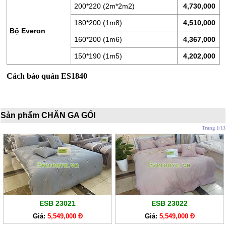
200*220 (2m*2m2)
4,730,000
CHĂN
180*200 (1m8)
4,510,000
GA
Bộ Everon
EVERONLITE
160*200 (1m6)
4,367,000
150*190 (1m5)
4,202,000
SẢN
PHẨM
Cách bảo quản ES1840
HÀNG
LẺ
SẢN
Sản phẩm CHĂN GA GỐI
PHẨM
Trang 1/13
KHÁC
ESB 23021
ESB 23022
Giá:
5,549,000 Đ
Giá:
5,549,000 Đ