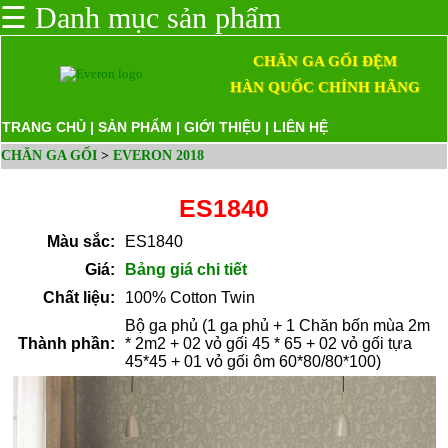
☰
Danh mục sản phẩm
CHĂN GA GỐI ĐỆM
HÀN QUỐC CHÍNH HÃNG
TRANG CHỦ
|
SẢN PHẨM
|
GIỚI THIỆU
|
LIÊN HỆ
CHĂN GA GỐI
>
EVERON 2018
ES1840
Màu sắc:
ES1840
Giá:
Bảng giá chi tiết
Chất liệu:
100% Cotton Twin
Bộ ga phủ (1 ga phủ + 1 Chăn bốn mùa 2m
Thành phần:
* 2m2 + 02 vỏ gối 45 * 65 + 02 vỏ gối tựa
45*45 + 01 vỏ gối ôm 60*80/80*100)