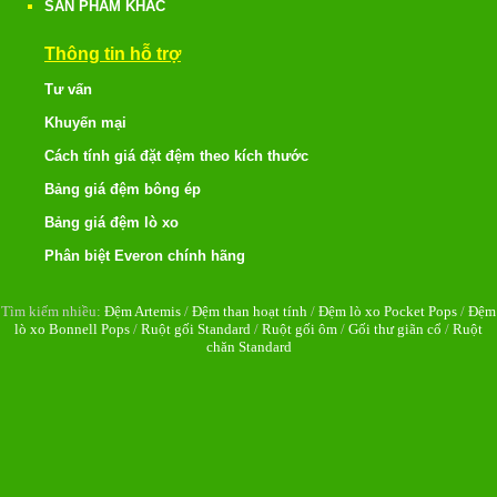
SẢN PHẨM KHÁC
Thông tin hỗ trợ
Tư vấn
Khuyến mại
Cách tính giá đặt đệm theo kích thước
Bảng giá đệm bông ép
Bảng giá đệm lò xo
Phân biệt Everon chính hãng
Tìm kiếm nhiều:
Đệm Artemis
/
Đệm than hoạt tính
/
Đệm lò xo Pocket Pops
/
Đệm
lò xo Bonnell Pops
/
Ruột gối Standard
/
Ruột gối ôm
/
Gối thư giãn cổ
/
Ruột
chăn Standard