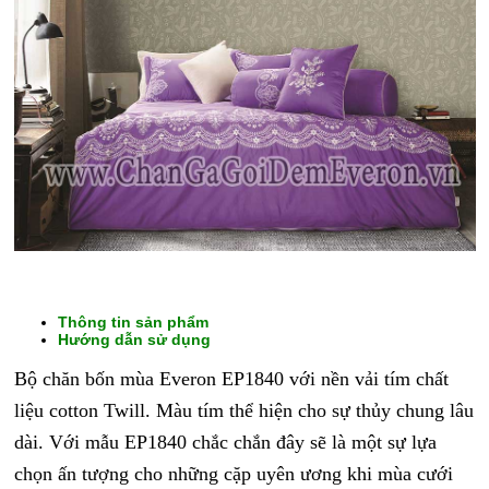
Thông tin sản phẩm
CHĂN
Hướng dẫn sử dụng
GA
Bộ chăn bốn mùa Everon EP1840 với nền vải tím chất
GỐI
liệu cotton Twill. Màu tím thể hiện cho sự thủy chung lâu
ĐỆM
dài. Với mẫu EP1840 chắc chắn đây sẽ là một sự lựa
BÔNG
chọn ấn tượng cho những cặp uyên ương khi mùa cưới
ÉP