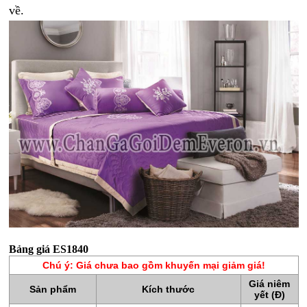
về.
ĐỆM
LÒ
XO
RUỘT
GỐI
RUỘT
CHĂN
BÔNG
BỘ
CAO
CẤP
ARTEMIS
Bảng giá ES1840
SẢN
Chú ý: Giá chưa bao gồm khuyến mại giảm giá!
PHẨM
Giá niêm
GIẢM
Sản phẩm
Kích thước
yết (Đ)
GIÁ