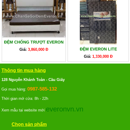
ĐỆM CHỐNG TRƯỢT EVERON
ĐỆM EVERON LITE
Giá:
3,860,000 Đ
Giá:
1,330,000 Đ
Thông tin mua hàng
128 Nguyễn Khánh Toàn - Cầu Giấy
0987-585-132
Gọi mua hàng:
Thời gian mở cửa: 8h - 22h
everonvn.vn
Xem mẫu tại website mới
Chọn sản phẩm