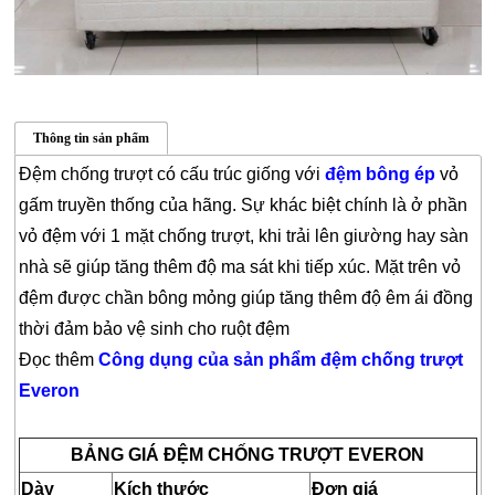
CHĂN
Thông tin sản phẩm
GA
GỐI
Đệm chống trượt có cấu trúc giống với
đệm bông ép
vỏ
gấm truyền thống của hãng. Sự khác biệt chính là ở phần
ĐỆM
vỏ đệm với 1 mặt chống trượt, khi trải lên giường hay sàn
BÔNG
ÉP
nhà sẽ giúp tăng thêm độ ma sát khi tiếp xúc. Mặt trên vỏ
đệm được chần bông mỏng giúp tăng thêm độ êm ái đồng
ĐỆM
thời đảm bảo vệ sinh cho ruột đệm
LÒ
XO
Đọc thêm
Công dụng của sản phẩm đệm chống trượt
Everon
RUỘT
GỐI
BẢNG GIÁ ĐỆM CHỐNG TRƯỢT EVERON
RUỘT
Dày
Kích thước
Đơn giá