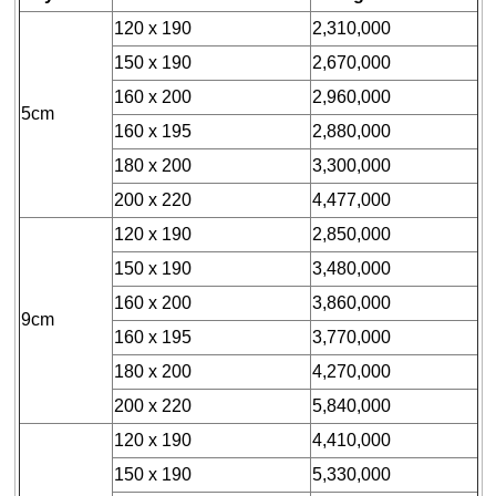
CHĂN
BÔNG
120 x 190
2,310,000
150 x 190
2,670,000
BỘ
CAO
160 x 200
2,960,000
5cm
CẤP
160 x 195
2,880,000
ARTEMIS
180 x 200
3,300,000
SẢN
200 x 220
4,477,000
PHẨM
120 x 190
2,850,000
GIẢM
GIÁ
150 x 190
3,480,000
160 x 200
3,860,000
CHĂN
9cm
GA
160 x 195
3,770,000
EVERONLITE
180 x 200
4,270,000
SẢN
200 x 220
5,840,000
PHẨM
120 x 190
4,410,000
HÀNG
150 x 190
5,330,000
LẺ