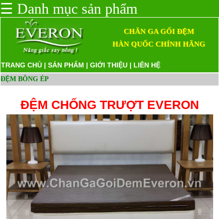
☰
Danh mục sản phẩm
CHĂN GA GỐI ĐỆM
HÀN QUỐC CHÍNH HÃNG
TRANG CHỦ
|
SẢN PHẨM
|
GIỚI THIỆU
|
LIÊN HỆ
ĐỆM BÔNG ÉP
ĐỆM CHỐNG TRƯỢT EVERON