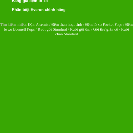
Bảng giá đệm lò xo
Phân biệt Everon chính hãng
Tìm kiếm nhiều:
Đệm Artemis
/
Đệm than hoạt tính
/
Đệm lò xo Pocket Pops
/
Đệm
lò xo Bonnell Pops
/
Ruột gối Standard
/
Ruột gối ôm
/
Gối thư giãn cổ
/
Ruột
chăn Standard