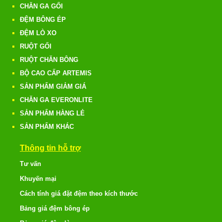
CHĂN GA GỐI
ĐỆM BÔNG ÉP
ĐỆM LÒ XO
RUỘT GỐI
RUỘT CHĂN BÔNG
BỘ CAO CẤP ARTEMIS
SẢN PHẨM GIẢM GIÁ
CHĂN GA EVERONLITE
SẢN PHẨM HÀNG LẺ
SẢN PHẨM KHÁC
Thông tin hỗ trợ
Tư vấn
Khuyến mại
Cách tính giá đặt đệm theo kích thước
Bảng giá đệm bông ép